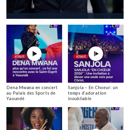
Dena Mwana en concert
Sanjola – En Choeur: un
au Palais des Sports de
temps d’adoration
Yaoundé
inoubliable