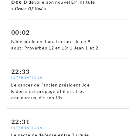
𝗗𝗲𝗲 𝗗 dévoile son nouvel EP intitulé
« 𝑮𝒓𝒂𝒄𝒆 𝑶𝒇 𝑮𝒐𝒅 »
00:02
Bible audio en 1 an. Lecture de ce 9
août: Proverbes 12 et 13; 1 Jean 1 et 2
22:33
INTERNATIONAL
Le cancer de l’ancien président Joe
Biden s’est propagé et il est très
douloureux, dit son fils
22:31
INTERNATIONAL
Le pacte de défense entre Turquie,