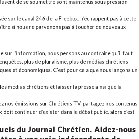
refusent de se soumettre sont maintenus sous pression
sée sur le canal 246 de la Freebox, n’échappent pas à cette
raître si nous ne parvenons pas à toucher de nouveaux
 sur l’information, nous pensons au contraire qu’il faut
d’enquêtes, plus de pluralisme, plus de médias chrétiens
tiques et économiques. C’est pour cela que nous lançons un
es médias chrétiens et laisser la presse ainsi que la
rdez nos émissions sur Chrétiens TV, partagez nos contenus
doit continuer d’exister dans le débat public, alors c’est
uels du Journal Chrétien. Aidez-nous
ettez à une voix indépendante de