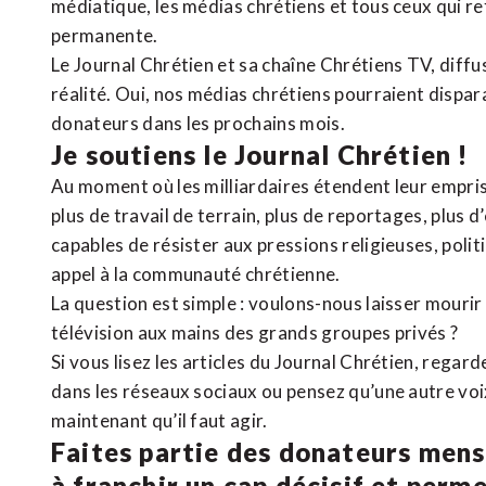
médiatique, les médias chrétiens et tous ceux qui 
permanente.
Le Journal Chrétien et sa chaîne Chrétiens TV, diffu
réalité. Oui, nos médias chrétiens pourraient dispa
donateurs dans les prochains mois.
Je soutiens le Journal Chrétien !
Au moment où les milliardaires étendent leur emprise
plus de travail de terrain, plus de reportages, plus 
capables de résister aux pressions religieuses, poli
appel à la communauté chrétienne.
La question est simple : voulons-nous laisser mourir l
télévision aux mains des grands groupes privés ?
Si vous lisez les articles du Journal Chrétien, rega
dans les réseaux sociaux ou pensez qu’une autre voix 
maintenant qu’il faut agir.
Faites partie des donateurs mens
à franchir un cap décisif et perm