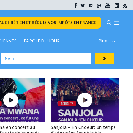
L CHRÉTIEN ET RÉDUIS VOS IMPÔTS EN FRANCE
DIENNES
PAROLE DU JOUR
Plus
a en concert au
Sanjola – En Choeur: un temps
 Sports de Yaoundé
d’adoration inoubliable