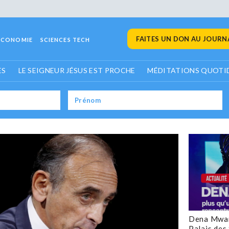
FAITES UN DON AU JOURNA
ECONOMIE
SCIENCES TECH
ES
LE SEIGNEUR JÉSUS EST PROCHE
MÉDITATIONS QUOTI
Dena Mwan
Palais des