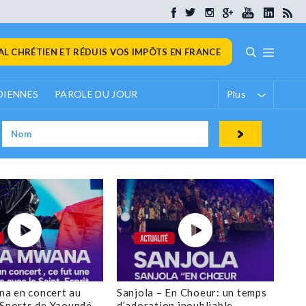
L CHRÉTIEN ET RÉDUIS VOS IMPÔTS EN FRANCE
DIENNES
PAROLE DU JOUR
Plus
a en concert au
Sanjola – En Choeur: un temps
 Sports de Yaoundé
d’adoration inoubliable