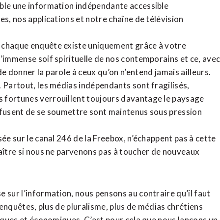
ible une information indépendante accessible
tes,
nos applications
et notre
chaîne de télévision
, chaque enquête existe uniquement grâce à votre
l’immense soif spirituelle de nos contemporains et ce, ave
de donner la parole à ceux qu’on n’entend jamais ailleurs.
. Partout, les médias indépendants sont fragilisés,
 fortunes verrouillent toujours davantage le paysage
refusent de se soumettre sont maintenus sous pression
sée sur le canal 246 de la Freebox, n’échappent pas à cette
raître si nous ne parvenons pas à toucher de nouveaux
 sur l’information, nous pensons au contraire qu’il faut
d’enquêtes, plus de pluralisme, plus de médias chrétiens
tiques et économiques. C’est pour cela que nous lançons un