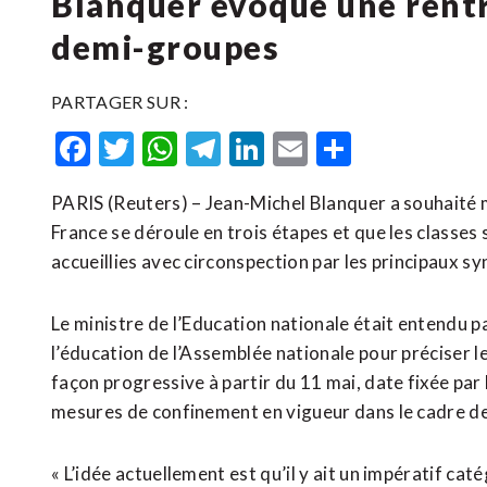
Blanquer évoque une rentr
demi-groupes
PARTAGER SUR :
Facebook
Twitter
WhatsApp
Telegram
LinkedIn
Email
Partager
PARIS (Reuters) – Jean-Michel Blanquer a souhaité m
France se déroule en trois étapes et que les classes
accueillies avec circonspection par les principaux s
Le ministre de l’Education nationale était entendu p
l’éducation de l’Assemblée nationale pour préciser le
façon progressive à partir du 11 mai, date fixée pa
mesures de confinement en vigueur dans le cadre de 
« L’idée actuellement est qu’il y ait un impératif caté