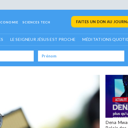
FAITES UN DON AU JOURNA
ECONOMIE
SCIENCES TECH
ES
LE SEIGNEUR JÉSUS EST PROCHE
MÉDITATIONS QUOTI
Dena Mwan
Palais des