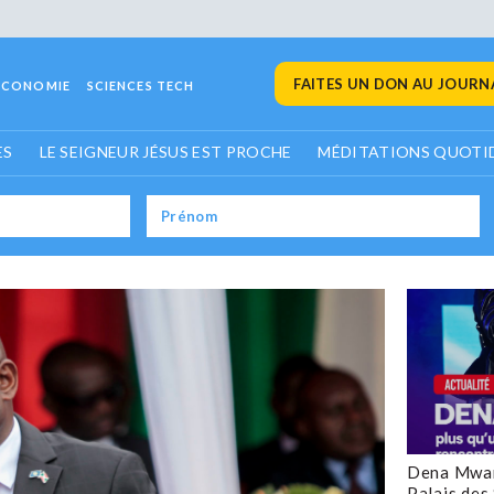
FAITES UN DON AU JOURNA
ECONOMIE
SCIENCES TECH
ES
LE SEIGNEUR JÉSUS EST PROCHE
MÉDITATIONS QUOTI
Dena Mwan
Palais des