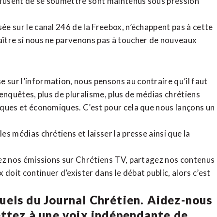
refusent de se soumettre sont maintenus sous pression
sée sur le canal 246 de la Freebox, n’échappent pas à cette
raître si nous ne parvenons pas à toucher de nouveaux
 sur l’information, nous pensons au contraire qu’il faut
d’enquêtes, plus de pluralisme, plus de médias chrétiens
tiques et économiques. C’est pour cela que nous lançons un
es médias chrétiens et laisser la presse ainsi que la
rdez nos émissions sur Chrétiens TV, partagez nos contenus
doit continuer d’exister dans le débat public, alors c’est
uels du Journal Chrétien. Aidez-nous
ettez à une voix indépendante de