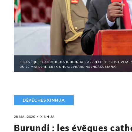
LES ÉVÊQUES CATHOLIQUES BURUNDAIS APPRÉCIENT "POSITIVEMEN
DU 20 MAI DERNIER (XINHUA/EVRARD NGENDAKUMANA)
DÉPÊCHES XINHUA
28 MAI 2020
XINHUA
Burundi : les évêques cat