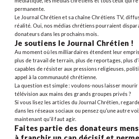
médiatique, les médias chrétiens et tous ceux qui 
permanente.
Le Journal Chrétien et sa chaîne Chrétiens TV, diffu
réalité. Oui, nos médias chrétiens pourraient dispa
donateurs dans les prochains mois.
Je soutiens le Journal Chrétien !
Au moment où les milliardaires étendent leur emprise
plus de travail de terrain, plus de reportages, plus 
capables de résister aux pressions religieuses, poli
appel à la communauté chrétienne.
La question est simple : voulons-nous laisser mourir l
télévision aux mains des grands groupes privés ?
Si vous lisez les articles du Journal Chrétien, rega
dans les réseaux sociaux ou pensez qu’une autre voix 
maintenant qu’il faut agir.
Faites partie des donateurs mens
à franchir un cap décisif et perm