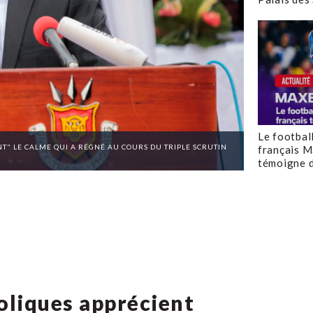
Le footbal
T" LE CALME QUI A RÉGNÉ AU COURS DU TRIPLE SCRUTIN
français M
témoigne d
holiques apprécient