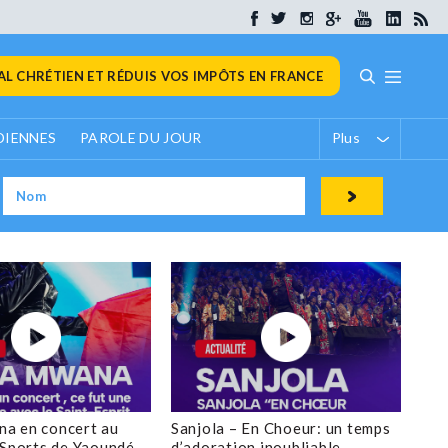
L CHRÉTIEN ET RÉDUIS VOS IMPÔTS EN FRANCE
DIENNES
PAROLE DU JOUR
Plus
a en concert au
Sanjola – En Choeur: un temps
 Sports de Yaoundé
d’adoration inoubliable