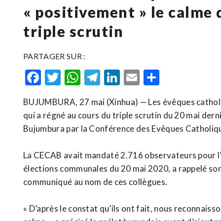
« positivement » le calme 
triple scrutin
PARTAGER SUR :
Facebook
Twitter
WhatsApp
Telegram
LinkedIn
Email
Partager
BUJUMBURA, 27 mai (Xinhua) — Les évêques catholiq
qui a régné au cours du triple scrutin du 20 mai der
Bujumbura par la Conférence des Evêques Catholiq
La CECAB avait mandaté 2.716 observateurs pour l’éle
élections communales du 20 mai 2020, a rappelé son
communiqué au nom de ces collègues.
« D’après le constat qu’ils ont fait, nous reconnaiss