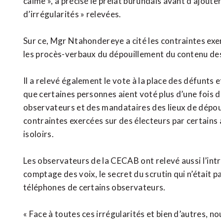
calme », a précisé le prélat burundais avant d’ajou
d’irrégularités » relevées.
Sur ce, Mgr Ntahondereye a cité les contraintes exe
les procès-verbaux du dépouillement du contenu des
Il a relevé également le vote à la place des défunts et
que certaines personnes aient voté plus d’une fois d
observateurs et des mandataires des lieux de dépouil
contraintes exercées sur des électeurs par certains
isoloirs.
Les observateurs de la CECAB ont relevé aussi l’int
comptage des voix, le secret du scrutin qui n’était p
téléphones de certains observateurs.
« Face à toutes ces irrégularités et bien d’autres, 