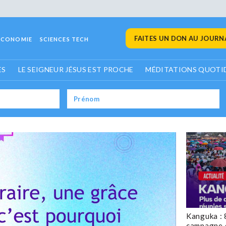
FAITES UN DON AU JOURNA
ECONOMIE
SCIENCES TECH
ES
LE SEIGNEUR JÉSUS EST PROCHE
MÉDITATIONS QUOTI
Kanguka : 
campagne 