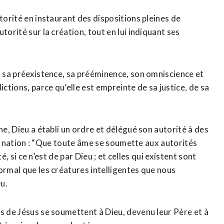
torité en instaurant des dispositions pleines de
torité sur la création, tout en lui indiquant ses
r sa préexistence, sa prééminence, son omniscience et
ictions, parce qu’elle est empreinte de sa justice, de sa
ne, Dieu a établi un ordre et délégué son autorité à des
t la nation : “Que toute âme se soumette aux autorités
té, si ce n’est de par Dieu ; et celles qui existent sont
ormal que les créatures intelligentes que nous
u.
és de Jésus se soumettent à Dieu, devenu leur Père et à