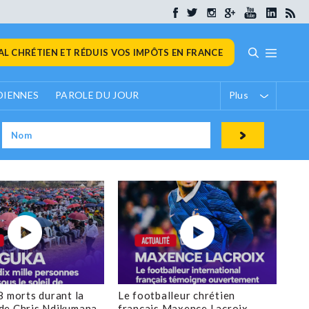
L CHRÉTIEN ET RÉDUIS VOS IMPÔTS EN FRANCE
DIENNES
PAROLE DU JOUR
Plus
8 morts durant la
Le footballeur chrétien
de Chris Ndikumana
français Maxence Lacroix