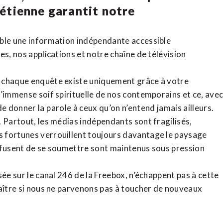
rétienne
garantit notre
ible une information indépendante accessible
tes,
nos applications
et notre
chaîne de télévision
, chaque enquête existe uniquement grâce à votre
l’immense soif spirituelle de nos contemporains et ce, ave
de donner la parole à ceux qu’on n’entend jamais ailleurs.
. Partout, les médias indépendants sont fragilisés,
 fortunes verrouillent toujours davantage le paysage
refusent de se soumettre sont maintenus sous pression
sée sur le canal 246 de la Freebox, n’échappent pas à cette
raître si nous ne parvenons pas à toucher de nouveaux