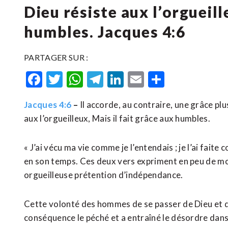
Dieu résiste aux l’orgueill
humbles. Jacques 4:6
PARTAGER SUR :
Facebook
Twitter
WhatsApp
Telegram
LinkedIn
Email
Partager
Jacques 4:6
–
Il accorde, au contraire, une grâce plus
aux l’orgueilleux, Mais il fait grâce aux humbles.
« J’ai vécu ma vie comme je l’entendais ; je l’ai faite
en son temps. Ces deux vers expriment en peu de mo
orgueilleuse prétention d’indépendance.
Cette volonté des hommes de se passer de Dieu et
conséquence le péché et a entraîné le désordre dans