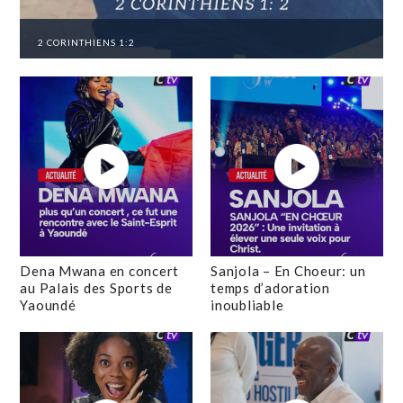
2 CORINTHIENS 1:2
Dena Mwana en concert
Sanjola – En Choeur: un
au Palais des Sports de
temps d’adoration
Yaoundé
inoubliable