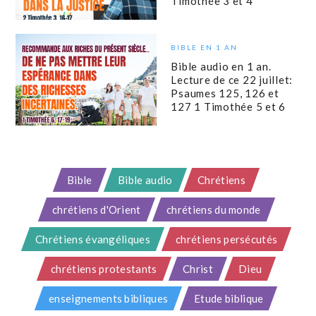
Timothée 3 et 4
BIBLE EN 1 AN
Bible audio en 1 an.
Lecture de ce 22 juillet:
Psaumes 125, 126 et
127 1 Timothée 5 et 6
Bible
Bible audio
Chrétiens
chrétiens d'Orient
chrétiens du monde
Chrétiens évangéliques
chrétiens persécutés
chrétiens protestants
Christ
Dieu
enseignements bibliques
Etude biblique