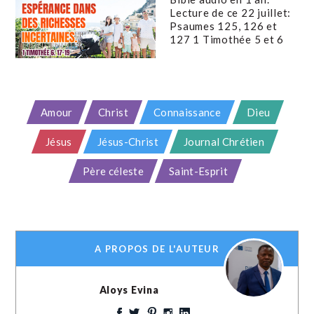
Lecture de ce 22 juillet:
Psaumes 125, 126 et
127 1 Timothée 5 et 6
Amour
Christ
Connaissance
Dieu
Jésus
Jésus-Christ
Journal Chrétien
Père céleste
Saint-Esprit
A PROPOS DE L'AUTEUR
Aloys Evina