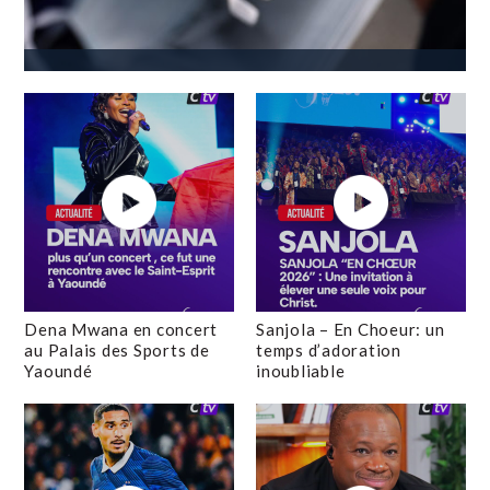
Dena Mwana en concert
Sanjola – En Choeur: un
au Palais des Sports de
temps d’adoration
Yaoundé
inoubliable