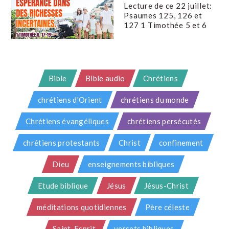
Lecture de ce 22 juillet:
Psaumes 125, 126 et
127 1 Timothée 5 et 6
Bible
Bible audio
Chrétiens
chrétiens d'Orient
chrétiens du monde
Chrétiens évangéliques
chrétiens persécutés
chrétiens protestants
Christ
confinement
Dieu
enseignements bibliques
Etude biblique
Jésus
Jésus-Christ
méditations quotidiennes
Père céleste
Saint-Esprit
versets bibliques