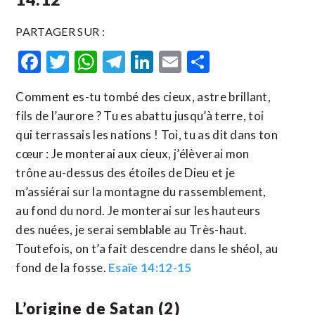
PARTAGER SUR :
Facebook
Twitter
WhatsApp
Telegram
LinkedIn
Email
Partager
Comment es-tu tombé des cieux, astre brillant,
fils de l’aurore ? Tu es abattu jusqu’à terre, toi
qui terrassais les nations ! Toi, tu as dit dans ton
cœur : Je monterai aux cieux, j’élèverai mon
trône au-dessus des étoiles de Dieu et je
m’assiérai sur la montagne du rassemblement,
au fond du nord. Je monterai sur les hauteurs
des nuées, je serai semblable au Très-haut.
Toutefois, on t’a fait descendre dans le shéol, au
fond de la fosse.
Esaïe 14:12-15
L’origine de Satan (2)