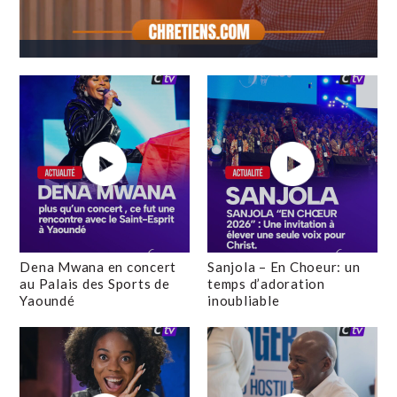
Dena Mwana en concert
Sanjola – En Choeur: un
au Palais des Sports de
temps d’adoration
Yaoundé
inoubliable