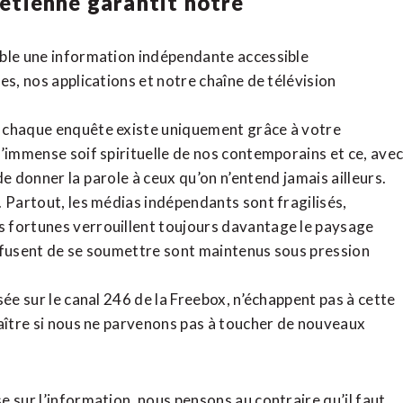
rétienne
garantit notre
ible une information indépendante accessible
tes,
nos applications
et notre
chaîne de télévision
, chaque enquête existe uniquement grâce à votre
l’immense soif spirituelle de nos contemporains et ce, ave
de donner la parole à ceux qu’on n’entend jamais ailleurs.
. Partout, les médias indépendants sont fragilisés,
 fortunes verrouillent toujours davantage le paysage
refusent de se soumettre sont maintenus sous pression
sée sur le canal 246 de la Freebox, n’échappent pas à cette
raître si nous ne parvenons pas à toucher de nouveaux
 sur l’information, nous pensons au contraire qu’il faut