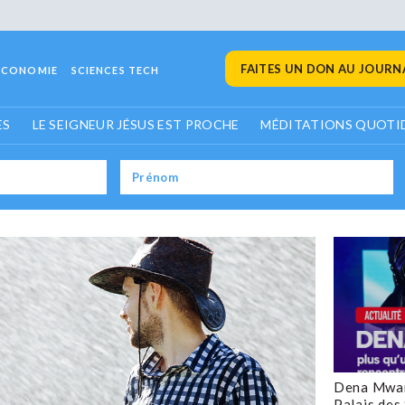
FAITES UN DON AU JOURNA
ECONOMIE
SCIENCES TECH
ES
LE SEIGNEUR JÉSUS EST PROCHE
MÉDITATIONS QUOTI
Dena Mwan
Palais des