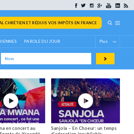
L CHRÉTIEN ET RÉDUIS VOS IMPÔTS EN FRANCE
DIENNES
PAROLE DU JOUR
Plus
a en concert au
Sanjola – En Choeur: un temps
 Sports de Yaoundé
d’adoration inoubliable