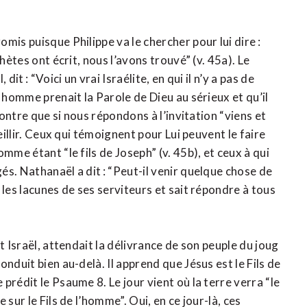
mis puisque Philippe va le chercher pour lui dire :
hètes ont écrit, nous l’avons trouvé” (v. 45a). Le
it : “Voici un vrai Israélite, en qui il n’y a pas de
 homme prenait la Parole de Dieu au sérieux et qu’il
montre que si nous répondons à l’invitation “viens et
eillir. Ceux qui témoignent pour Lui peuvent le faire
mme étant “le fils de Joseph” (v. 45b), et ceux à qui
s. Nathanaël a dit : “Peut-il venir quelque chose de
 les lacunes de ses serviteurs et sait répondre à tous
t Israël, attendait la délivrance de son peuple du joug
nduit bien au-delà. Il apprend que Jésus est le Fils de
rédit le Psaume 8. Le jour vient où la terre verra “le
sur le Fils de l’homme”. Oui, en ce jour-là, ces