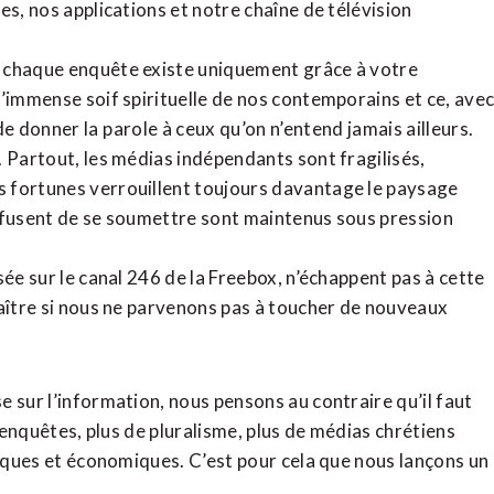
tes,
nos applications
et notre
chaîne de télévision
, chaque enquête existe uniquement grâce à votre
l’immense soif spirituelle de nos contemporains et ce, ave
de donner la parole à ceux qu’on n’entend jamais ailleurs.
. Partout, les médias indépendants sont fragilisés,
 fortunes verrouillent toujours davantage le paysage
refusent de se soumettre sont maintenus sous pression
sée sur le canal 246 de la Freebox, n’échappent pas à cette
raître si nous ne parvenons pas à toucher de nouveaux
 sur l’information, nous pensons au contraire qu’il faut
d’enquêtes, plus de pluralisme, plus de médias chrétiens
tiques et économiques. C’est pour cela que nous lançons un