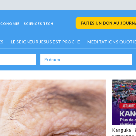
FAITES UN DON AU JOURNA
ECONOMIE
SCIENCES TECH
ES
LE SEIGNEUR JÉSUS EST PROCHE
MÉDITATIONS QUOTI
Kanguka : 
campagne 