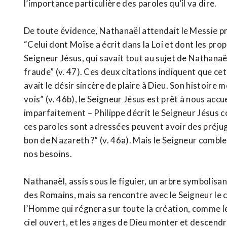
l’importance particulière des paroles qu’il va dire.
De toute évidence, Nathanaël attendait le Messie pro
“Celui dont Moïse a écrit dans la Loi et dont les prop
Seigneur Jésus, qui savait tout au sujet de Nathanaël, d
fraude” (v. 47). Ces deux citations indiquent que cet
avait le désir sincère de plaire à Dieu. Son histoire 
vois” (v. 46b), le Seigneur Jésus est prêt à nous accu
imparfaitement – Philippe décrit le Seigneur Jésus co
ces paroles sont adressées peuvent avoir des préjugé
bon de Nazareth ?” (v. 46a). Mais le Seigneur comble
nos besoins.
Nathanaël, assis sous le figuier, un arbre symbolisan
des Romains, mais sa rencontre avec le Seigneur le co
l’Homme qui régnera sur toute la création, comme le p
ciel ouvert, et les anges de Dieu monter et descendre 