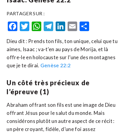
PARTAGER SUR :
Facebook
Twitter
WhatsApp
Telegram
LinkedIn
Email
Partager
Dieu dit : Prends ton fils, ton unique, celui que tu
aimes, Isaac ; va-t’en au pays de Morija, et là
offre-le en holocauste sur l’une des montagnes
que je te dirai.
Genèse 22:2
Un côté très précieux de
l’épreuve (1)
Abraham offrant son fils est une image de Dieu
offrant Jésus pour le salut du monde. Mais
considérons plutôt un autre aspect de ce récit :
un père croyant, fidèle, d’une foi assez