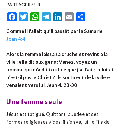
PARTAGER SUR :
Facebook
Twitter
WhatsApp
Telegram
LinkedIn
Email
Partager
Comme il fallait qu’il passât par la Samarie,
Jean 4:4
Alors la femme laissa sa cruche et revint à la
ville ; elle dit aux gens : Venez, voyez un
homme qui m’a dit tout ce que j’ai fait ; celui-ci
n’est-il pas le Christ ? Ils sortirent de la ville et
venaient vers lui. Jean 4. 28-30
Une femme seule
Jésus est fatigué. Quittant la Judée et ses
formes religieuses vides, il s’en va, lui, le Fils de