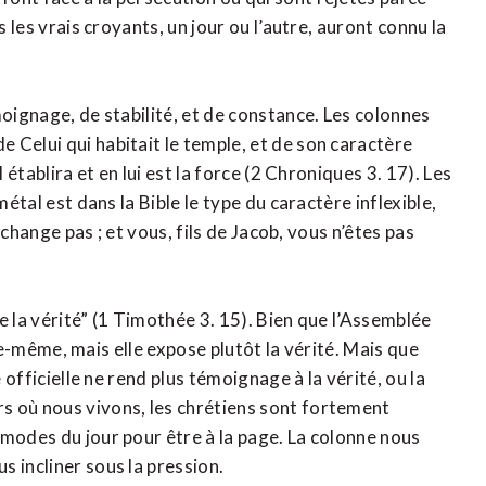
s les vrais croyants, un jour ou l’autre, auront connu la
moignage, de stabilité, et de constance. Les colonnes
 Celui qui habitait le temple, et de son caractère
 établira et en lui est la force (2 Chroniques 3. 17). Les
métal est dans la Bible le type du caractère inflexible,
e change pas ; et vous, fils de Jacob, vous n’êtes pas
de la vérité” (1 Timothée 3. 15). Bien que l’Assemblée
elle-même, mais elle expose plutôt la vérité. Mais que
 officielle ne rend plus témoignage à la vérité, ou la
s où nous vivons, les chrétiens sont fortement
 modes du jour pour être à la page. La colonne nous
 incliner sous la pression.