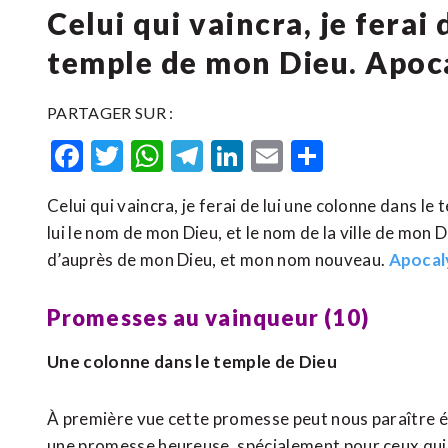
Celui qui vaincra, je ferai
temple de mon Dieu. Apoc
PARTAGER SUR :
Facebook
Twitter
WhatsApp
Telegram
LinkedIn
Email
Partager
Celui qui vaincra, je ferai de lui une colonne dans le t
lui le nom de mon Dieu, et le nom de la ville de mon 
d’auprès de mon Dieu, et mon nom nouveau.
Apocal
Promesses au vainqueur (10)
Une colonne dans le temple de Dieu
À première vue cette promesse peut nous paraître ét
une promesse heureuse, spécialement pour ceux qui f