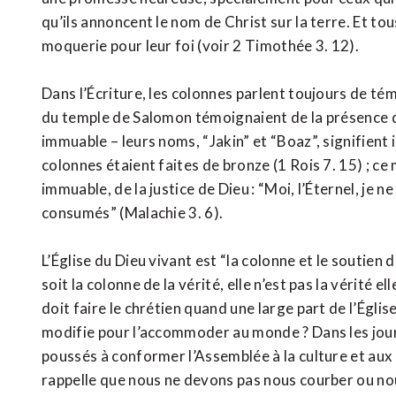
qu’ils annoncent le nom de Christ sur la terre. Et tou
moquerie pour leur foi (voir 2 Timothée 3. 12).
Dans l’Écriture, les colonnes parlent toujours de té
du temple de Salomon témoignaient de la présence de
immuable – leurs noms, “Jakin” et “Boaz”, signifient il
colonnes étaient faites de bronze (1 Rois 7. 15) ; ce 
immuable, de la justice de Dieu : “Moi, l’Éternel, je n
consumés” (Malachie 3. 6).
L’Église du Dieu vivant est “la colonne et le soutien 
soit la colonne de la vérité, elle n’est pas la vérité 
doit faire le chrétien quand une large part de l’Église
modifie pour l’accommoder au monde ? Dans les jour
poussés à conformer l’Assemblée à la culture et aux
rappelle que nous ne devons pas nous courber ou nous