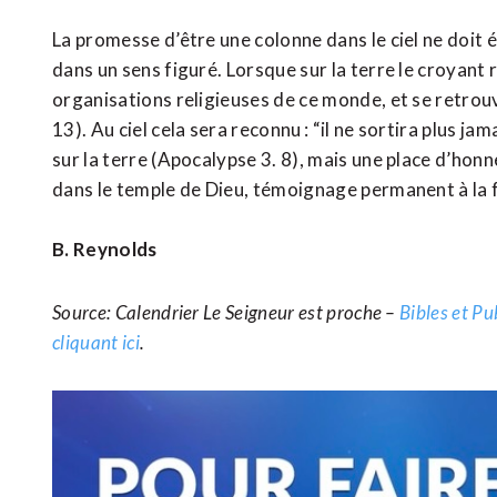
La promesse d’être une colonne dans le ciel ne doit
dans un sens figuré. Lorsque sur la terre le croyant
organisations religieuses de ce monde, et se retrouv
13). Au ciel cela sera reconnu : “il ne sortira plus ja
sur la terre (Apocalypse 3. 8), mais une place d’honne
dans le temple de Dieu, témoignage permanent à la f
B. Reynolds
Source: Calendrier Le Seigneur est proche –
Bibles et Pu
cliquant ici
.