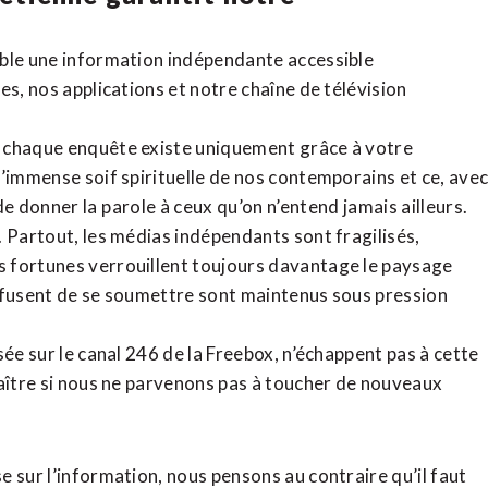
ible une information indépendante accessible
tes,
nos applications
et notre
chaîne de télévision
, chaque enquête existe uniquement grâce à votre
l’immense soif spirituelle de nos contemporains et ce, ave
de donner la parole à ceux qu’on n’entend jamais ailleurs.
. Partout, les médias indépendants sont fragilisés,
 fortunes verrouillent toujours davantage le paysage
refusent de se soumettre sont maintenus sous pression
sée sur le canal 246 de la Freebox, n’échappent pas à cette
raître si nous ne parvenons pas à toucher de nouveaux
 sur l’information, nous pensons au contraire qu’il faut