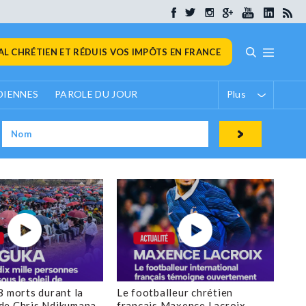
L CHRÉTIEN ET RÉDUIS VOS IMPÔTS EN FRANCE
DIENNES
PAROLE DU JOUR
Plus
8 morts durant la
Le footballeur chrétien
de Chris Ndikumana
français Maxence Lacroix