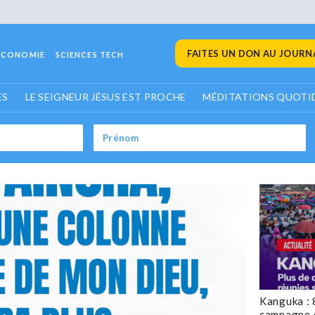
FAITES UN DON AU JOURNA
ECONOMIE
SCIENCES TECH
ES
LE SEIGNEUR JÉSUS EST PROCHE
MÉDITATIONS QUOTI
Kanguka : 
campagne 