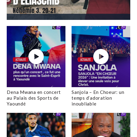
Dena Mwana en concert
Sanjola – En Choeur: un
au Palais des Sports de
temps d’adoration
Yaoundé
inoubliable