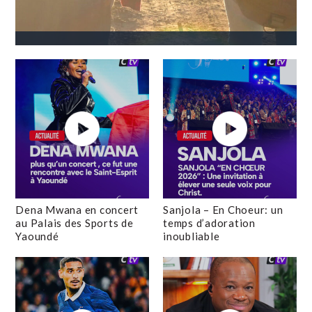
Dena Mwana en concert
Sanjola – En Choeur: un
au Palais des Sports de
temps d’adoration
Yaoundé
inoubliable