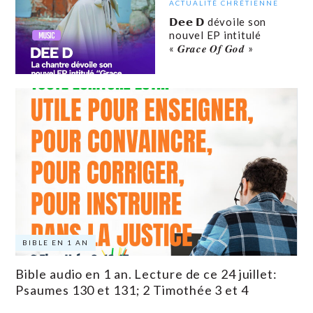
ACTUALITÉ CHRÉTIENNE
𝗗𝗲𝗲 𝗗 dévoile son
nouvel EP intitulé
« 𝑮𝒓𝒂𝒄𝒆 𝑶𝒇 𝑮𝒐𝒅 »
BIBLE EN 1 AN
Bible audio en 1 an. Lecture de ce 24 juillet:
Psaumes 130 et 131; 2 Timothée 3 et 4