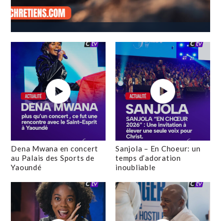
Dena Mwana en concert
Sanjola – En Choeur: un
au Palais des Sports de
temps d’adoration
Yaoundé
inoubliable