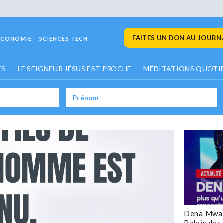
FAITES UN DON AU JOURNA
ECONOMIE
SCIENCES TECH
ES
LE SEIGNEUR JÉSUS EST PROCHE
MÉDITATIONS QUOTI
Dena Mwan
Palais des