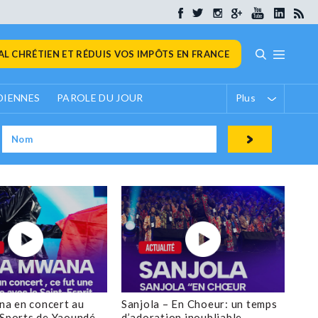
L CHRÉTIEN ET RÉDUIS VOS IMPÔTS EN FRANCE
DIENNES
PAROLE DU JOUR
Plus
a en concert au
Sanjola – En Choeur: un temps
 Sports de Yaoundé
d’adoration inoubliable