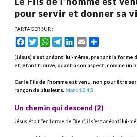
Le Fils de l’homme est ven
pour servir et donner sa 
PARTAGER SUR :
Facebook
Twitter
WhatsApp
Telegram
LinkedIn
Email
Partager
[Jésus] s’est anéanti lui-même, prenant la forme 
et, étant trouvé, quant à son aspect, comme un hom
Car le Fils de l’homme est venu, non pour être ser
rançon de plusieurs.
Marc 10:45
Un chemin qui descend (2)
Jésus était “en forme de Dieu”, il s’est anéanti lui-