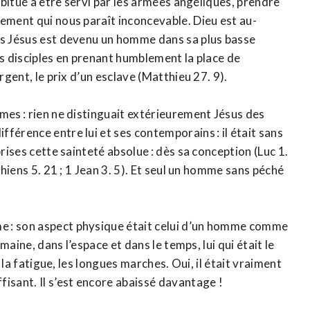
habitué à être servi par les armées angéliques, prendre
cement qui nous paraît inconcevable. Dieu est au-
is Jésus est devenu un homme dans sa plus basse
ses disciples en prenant humblement la place de
rgent, le prix d’un esclave (Matthieu 27. 9).
mes : rien ne distinguait extérieurement Jésus des
férence entre lui et ses contemporains : il était sans
prises cette sainteté absolue : dès sa conception (Luc 1.
thiens 5. 21 ; 1 Jean 3. 5). Et seul un homme sans péché
e : son aspect physique était celui d’un homme comme
umaine, dans l’espace et dans le temps, lui qui était le
, la fatigue, les longues marches. Oui, il était vraiment
isant. Il s’est encore abaissé davantage !