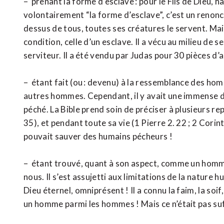
– prenant la forme d’esclave : pour le Fils de Dieu, 
volontairement “la forme d’esclave”, c’est un renon
dessus de tous, toutes ses créatures le servent. Ma
condition, celle d’un esclave. Il a vécu au milieu de 
serviteur. Il a été vendu par Judas pour 30 pièces d’a
– étant fait (ou : devenu) à la ressemblance des hom
autres hommes. Cependant, il y avait une immense dif
péché. La Bible prend soin de préciser à plusieurs re
35), et pendant toute sa vie (1 Pierre 2. 22 ; 2 Corin
pouvait sauver des humains pécheurs !
– étant trouvé, quant à son aspect, comme un homm
nous. Il s’est assujetti aux limitations de la nature h
Dieu éternel, omniprésent ! Il a connu la faim, la soif
un homme parmi les hommes ! Mais ce n’était pas suff