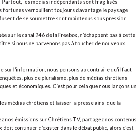
. Partout, les médias indépendants sont fragilisés,
 fortunes verrouillent toujours davantage le paysage
refusent de se soumettre sont maintenus sous pression
sée sur le canal 246 de la Freebox, n’échappent pas à cette
raître si nous ne parvenons pas à toucher de nouveaux
 sur l’information, nous pensons au contraire qu’il faut
d’enquêtes, plus de pluralisme, plus de médias chrétiens
tiques et économiques. C’est pour cela que nous lançons un
es médias chrétiens et laisser la presse ainsi que la
rdez nos émissions sur Chrétiens TV, partagez nos contenus
doit continuer d’exister dans le débat public, alors c’est