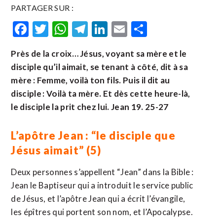
PARTAGER SUR :
Facebook
Twitter
WhatsApp
Telegram
LinkedIn
Email
Partager
Près de la croix… Jésus, voyant sa mère et le
disciple qu’il aimait, se tenant à côté, dit à sa
mère : Femme, voilà ton fils. Puis il dit au
disciple : Voilà ta mère. Et dès cette heure-là,
le disciple la prit chez lui. Jean 19. 25-27
L’apôtre Jean : “le disciple que
Jésus aimait” (5)
Deux personnes s’appellent “Jean” dans la Bible :
Jean le Baptiseur qui a introduit le service public
de Jésus, et l’apôtre Jean qui a écrit l’évangile,
les épîtres qui portent son nom, et l’Apocalypse.