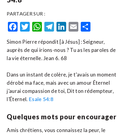
PARTAGER SUR :
Facebook
Twitter
WhatsApp
Telegram
LinkedIn
Email
Partager
Simon Pierre répondit [à Jésus] : Seigneur,
auprès de qui irions-nous ? Tu as les paroles de
la vie éternelle. Jean 6. 68
Dans un instant de colère, je t’avais un moment
dérobé ma face, mais avec un amour Éternel
j’aurai compassion de toi, Dit ton rédempteur,
l’Éternel.
Esaïe 54:8
Quelques mots pour encourager
Amis chrétiens, vous connaissez la peur, le