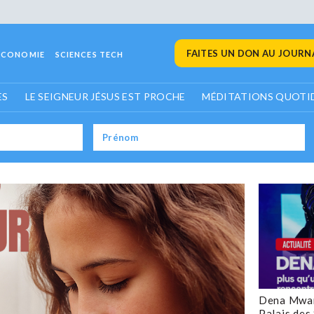
FAITES UN DON AU JOURNA
ECONOMIE
SCIENCES TECH
ES
LE SEIGNEUR JÉSUS EST PROCHE
MÉDITATIONS QUOTI
Dena Mwan
Palais des