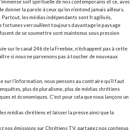
l’immense soif spirituelle de nos contemporains et ce, ave
de donner la parole à ceux qu’on n’entend jamais ailleurs.
. Partout, les médias indépendants sont fragilisés,
 fortunes verrouillent toujours davantage le paysage
refusent de se soumettre sont maintenus sous pression
sée sur le canal 246 de la Freebox, n’échappent pas à cette
raître si nous ne parvenons pas à toucher de nouveaux
 sur l’information, nous pensons au contraire qu’il faut
d’enquêtes, plus de pluralisme, plus de médias chrétiens
tiques et économiques. C’est pour cela que nous lançons un
es médias chrétiens et laisser la presse ainsi que la
rdez nos émissions sur Chrétiens TV, partagez nos contenus