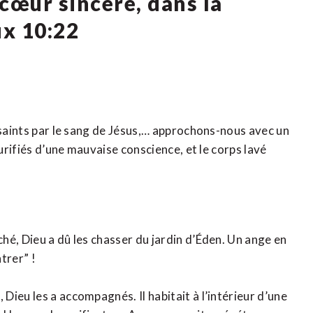
œur sincère, dans la
ux 10:22
 saints par le sang de Jésus,… approchons-nous avec un
purifiés d’une mauvaise conscience, et le corps lavé
hé, Dieu a dû les chasser du jardin d’Éden. Un ange en
trer” !
ieu les a accompagnés. Il habitait à l’intérieur d’une