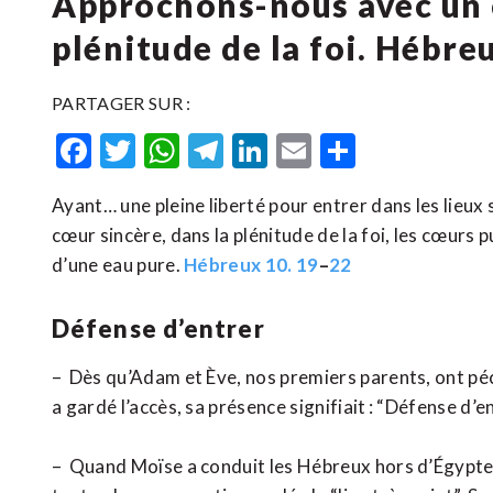
Approchons-nous avec un c
plénitude de la foi. Hébre
PARTAGER SUR :
Facebook
Twitter
WhatsApp
Telegram
LinkedIn
Email
Partager
Ayant… une pleine liberté pour entrer dans les lieux
cœur sincère, dans la plénitude de la foi, les cœurs 
d’une eau pure.
Hébreux 10. 19
–
22
Défense d’entrer
– Dès qu’Adam et Ève, nos premiers parents, ont péc
a gardé l’accès, sa présence signifiait : “Défense d’en
– Quand Moïse a conduit les Hébreux hors d’Égypte, D