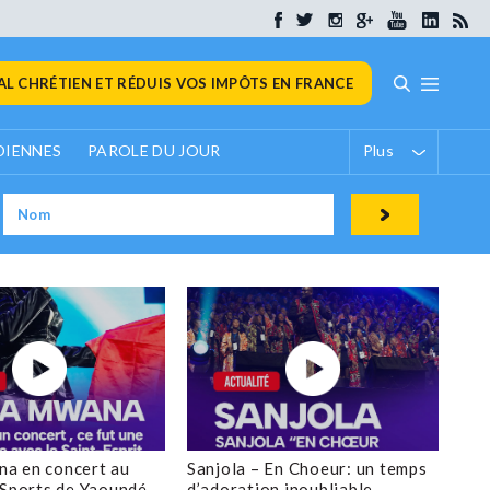
L CHRÉTIEN ET RÉDUIS VOS IMPÔTS EN FRANCE
DIENNES
PAROLE DU JOUR
Plus
a en concert au
Sanjola – En Choeur: un temps
 Sports de Yaoundé
d’adoration inoubliable