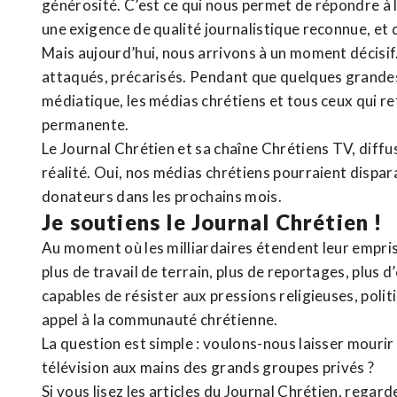
générosité. C’est ce qui nous permet de répondre à 
une exigence de qualité journalistique reconnue,
et 
Mais aujourd’hui, nous arrivons à un moment décisif
attaqués, précarisés. Pendant que quelques grandes
médiatique, les médias chrétiens et tous ceux qui 
permanente.
Le Journal Chrétien et sa chaîne Chrétiens TV, diffu
réalité. Oui, nos médias chrétiens pourraient dispa
donateurs dans les prochains mois.
Je soutiens le Journal Chrétien !
Au moment où les milliardaires étendent leur emprise
plus de travail de terrain, plus de reportages, plus 
capables de résister aux pressions religieuses, poli
appel à la communauté chrétienne.
La question est simple : voulons-nous laisser mourir l
télévision aux mains des grands groupes privés ?
Si vous lisez les articles du Journal Chrétien, rega