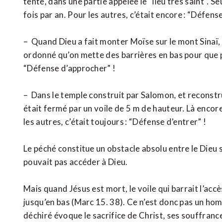
tente, dans une partie appelée le “lieu très saint”. S
fois par an. Pour les autres, c’était encore : “Défense
– Quand Dieu a fait monter Moïse sur le mont Sinaï, e
ordonné qu’on mette des barrières en bas pour que p
“Défense d’approcher” !
– Dans le temple construit par Salomon, et reconstru
était fermé par un voile de 5 m de hauteur. Là encore
les autres, c’était toujours : “Défense d’entrer” !
Le péché constitue un obstacle absolu entre le Dieu
pouvait pas accéder à Dieu.
Mais quand Jésus est mort, le voile qui barrait l’accè
jusqu’en bas (Marc 15. 38). Ce n’est donc pas un homm
déchiré évoque le sacrifice de Christ, ses souffrances