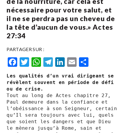
de la nourriture, car cela est
nécessaire pour votre salut, et
il ne se perdra pas un cheveu de
la tête d’aucun de vous.» Actes‬
‭27‬:‭34‬ ‭
PARTAGER SUR :
Facebook
Twitter
WhatsApp
Telegram
LinkedIn
Email
Partager
Les qualités d’un vrai dirigeant se 
révèlent souvent en période de défi 
ou de crise.
Tout au long de Actes chapitre 27, 
Paul demeure dans la confiance et 
l’obéissance à son Seigneur, certain 
qu’Il sera toujours avec lui, quels 
que soient les dangers et que Dieu 
le mènera jusqu’à Rome, sain et 