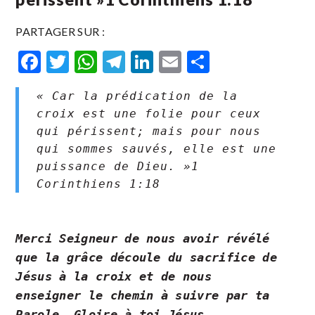
PARTAGER SUR :
Facebook
Twitter
WhatsApp
Telegram
LinkedIn
Email
Partager
« Car la prédication de la
croix est une folie pour ceux
qui périssent; mais pour nous
qui sommes sauvés, elle est une
puissance de Dieu. »‭‭1
Corinthiens‬ ‭1‬:‭18
Merci Seigneur de nous avoir révélé
que la grâce découle du sacrifice de
Jésus à la croix et de nous
enseigner le chemin à suivre par ta
Parole. Gloire à toi Jésus