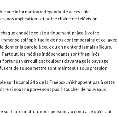
ible une information indépendante accessible
tes,
nos applications
et notre
chaîne de télévision
, chaque enquête existe uniquement grâce à votre
l’immense soif spirituelle de nos contemporains et ce, ave
de donner la parole à ceux qu’on n’entend jamais ailleurs.
. Partout, les médias indépendants sont fragilisés,
 fortunes verrouillent toujours davantage le paysage
refusent de se soumettre sont maintenus sous pression
sée sur le canal 246 de la Freebox, n’échappent pas à cette
raître si nous ne parvenons pas à toucher de nouveaux
 sur l’information, nous pensons au contraire qu’il faut