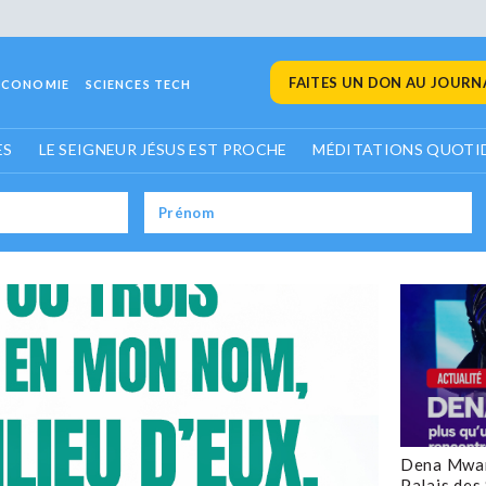
FAITES UN DON AU JOURNA
ECONOMIE
SCIENCES TECH
ES
LE SEIGNEUR JÉSUS EST PROCHE
MÉDITATIONS QUOTI
Dena Mwan
Palais des