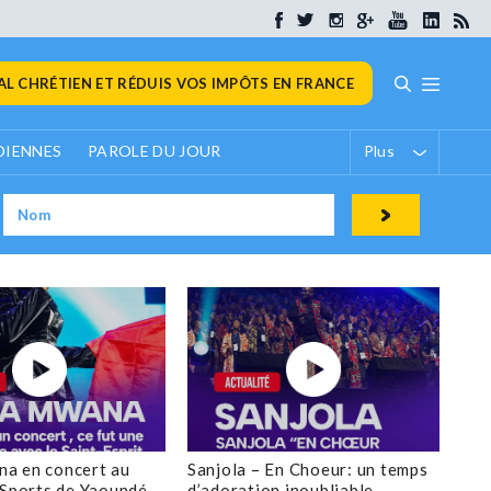
L CHRÉTIEN ET RÉDUIS VOS IMPÔTS EN FRANCE
DIENNES
PAROLE DU JOUR
Plus
a en concert au
Sanjola – En Choeur: un temps
 Sports de Yaoundé
d’adoration inoubliable