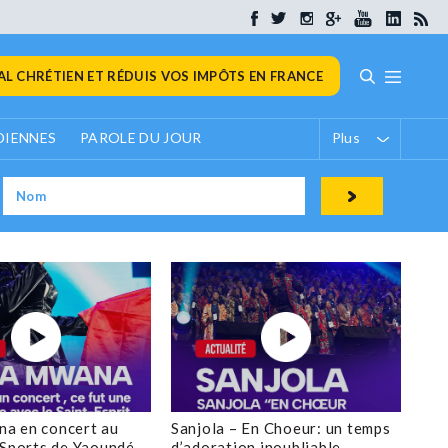
L CHRÉTIEN ET RÉDUIS VOS IMPÔTS EN FRANCE
DIENNES
PAROLE DU JOUR
Plus
a en concert au
Sanjola – En Choeur: un temps
 Sports de Yaoundé
d’adoration inoubliable