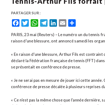
Tennis-Arthur Fils forfai
PARTAGER SUR :
Facebook
Twitter
WhatsApp
Telegram
LinkedIn
Email
Partager
PARIS, 23 mai (Reuters) – Le numéro un du tennis fr
raison d’une blessure, ont annoncé samedi les organ
« En raison d’une blessure, Arthur Fils est contraint
déclaré la Fédération ​française de ‌tennis (FFT) d
⁠se présentait en conférence de presse.
« Je ne serai pas en ‌mesure de jouer ici ‌cette année
conférence de presse décalée à plusieurs reprises da
« Ce n’est pas la même chose que l’année ​dernière, sa