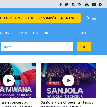
L CHRÉTIEN ET RÉDUIS VOS IMPÔTS EN FRANCE
DIENNES
PAROLE DU JOUR
Plus
a en concert au
Sanjola – En Choeur: un temps
 Sports de Yaoundé
d’adoration inoubliable