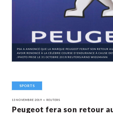
PSA A ANNONCÉ QUE LA MARQUE PEUGEOT FERAIT SON RETOUR AUX
AVOIR RENONCÉ À LA CÉLÈBRE COURSE D'ENDURANCE À CAUSE DES
/PHOTO PRISE LE 31 OCTOBRE 2019/REUTERS/ARND WIEGMANN
SPORTS
13 NOVEMBRE 2019
REUTERS
Peugeot fera son retour a