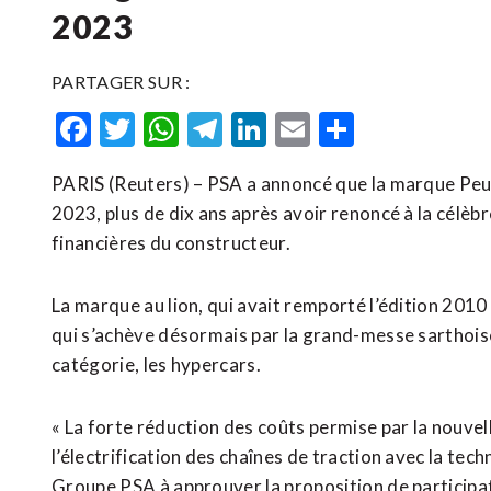
2023
PARTAGER SUR :
Facebook
Twitter
WhatsApp
Telegram
LinkedIn
Email
Partager
PARIS (Reuters) – PSA a annoncé que la marque Peu
2023, plus de dix ans après avoir renoncé à la célèb
financières du constructeur.
La marque au lion, qui avait remporté l’édition 201
qui s’achève désormais par la grand-messe sarthoise
catégorie, les hypercars.
« La forte réduction des coûts permise par la nouve
l’électrification des chaînes de traction avec la tec
Groupe PSA à approuver la proposition de particip