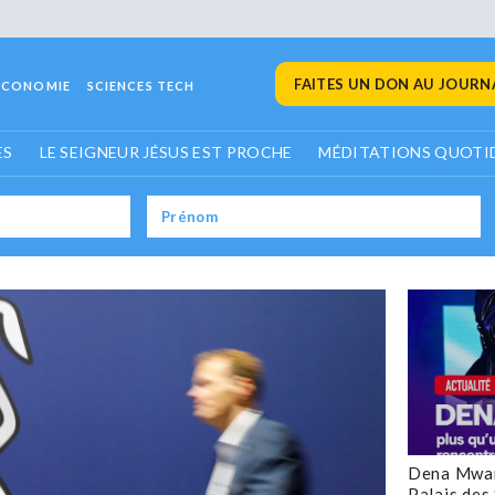
FAITES UN DON AU JOURNA
ECONOMIE
SCIENCES TECH
ES
LE SEIGNEUR JÉSUS EST PROCHE
MÉDITATIONS QUOTI
Dena Mwan
Palais des