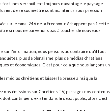
 fortunes verrouillent toujours davantage le paysage
refusent de se soumettre sont maintenus sous pression
sée sur le canal 246 de la Freebox, n’échappent pas à cette
raître si nous ne parvenons pas à toucher de nouveaux
 sur l’information, nous pensons au contraire qu’il faut
d’enquêtes, plus de pluralisme, plus de médias chrétiens
tiques et économiques. C’est pour cela que nous lançons un
es médias chrétiens et laisser la presse ainsi que la
rdez nos émissions sur Chrétiens TV, partagez nos contenus
doit continuer d’exister dans le débat public, alors c’est