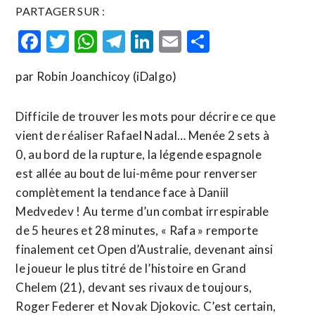
PARTAGER SUR :
Facebook
Twitter
WhatsApp
Telegram
LinkedIn
Email
Partager
par Robin Joanchicoy (iDalgo)
Difficile de trouver les mots pour décrire ce que
vient de réaliser Rafael Nadal… Menée 2 sets à
0, au bord de la rupture, la légende espagnole
est allée au bout de lui-même pour renverser
complètement la tendance face à Daniil
Medvedev ! Au terme d’un combat irrespirable
de 5 heures et 28 minutes, « Rafa » remporte
finalement cet Open d’Australie, devenant ainsi
le joueur le plus titré de l’histoire en Grand
Chelem (21), devant ses rivaux de toujours,
Roger Federer et Novak Djokovic. C’est certain,