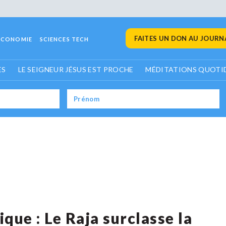
FAITES UN DON AU JOURNA
ECONOMIE
SCIENCES TECH
ES
LE SEIGNEUR JÉSUS EST PROCHE
MÉDITATIONS QUOTI
que : Le Raja surclasse la