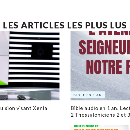
LES ARTICLES LES PLUS LUS
BIBLE EN 1 AN
pulsion visant Xenia
Bible audio en 1 an. Lec
2 Thessaloniciens 2 et 