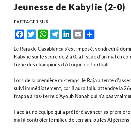
Jeunesse de Kabylie (2-0)
PARTAGER SUR :
Facebook
Twitter
WhatsApp
Telegram
LinkedIn
Email
Partager
Le Raja de Casablanca s’est imposé, vendredi à domic
Kabylie sur le score de 2 à 0, à l’issue d’un match c
Ligue des champions d’Afrique de football.
Lors de la première mi-temps, le Raja a tenté d’asse
suivi immédiatement, car il aura fallu attendre la 26
frappe à ras-terre d’Ayoub Nanah qui n’a pas vraiment
Face à une équipe qui a préféré avancer sa première l
mal à contrôler le milieu de terrain, où les Algérie