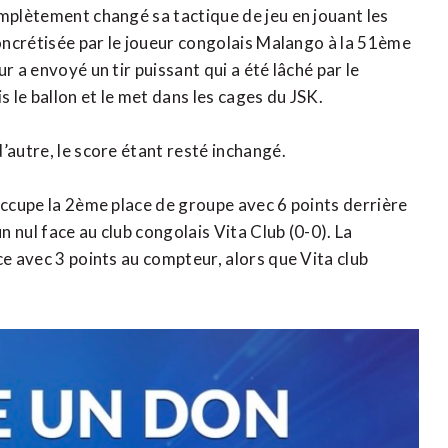
omplètement changé sa tactique de jeu en jouant les
concrétisée par le joueur congolais Malango à la 51ème
r a envoyé un tir puissant qui a été lâché par le
s le ballon et le met dans les cages du JSK.
’autre, le score étant resté inchangé.
occupe la 2ème place de groupe avec 6 points derrière
n nul face au club congolais Vita Club (0-0). La
ce avec 3 points au compteur, alors que Vita club