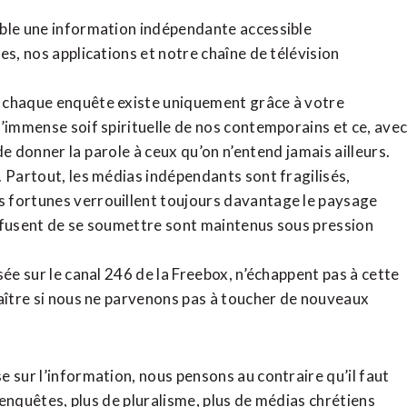
ible une information indépendante accessible
tes,
nos applications
et notre
chaîne de télévision
, chaque enquête existe uniquement grâce à votre
l’immense soif spirituelle de nos contemporains et ce, ave
de donner la parole à ceux qu’on n’entend jamais ailleurs.
. Partout, les médias indépendants sont fragilisés,
 fortunes verrouillent toujours davantage le paysage
refusent de se soumettre sont maintenus sous pression
sée sur le canal 246 de la Freebox, n’échappent pas à cette
raître si nous ne parvenons pas à toucher de nouveaux
 sur l’information, nous pensons au contraire qu’il faut
d’enquêtes, plus de pluralisme, plus de médias chrétiens