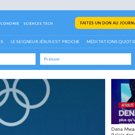
FAITES UN DON AU JOURNA
ECONOMIE
SCIENCES TECH
ES
LE SEIGNEUR JÉSUS EST PROCHE
MÉDITATIONS QUOTI
Dena Mwan
Palais des