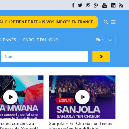
L CHRÉTIEN ET RÉDUIS VOS IMPÔTS EN FRANCE
DIENNES
PAROLE DU JOUR
Plus
a en concert au
Sanjola – En Choeur: un temps
 Sports de Yaoundé
d’adoration inoubliable