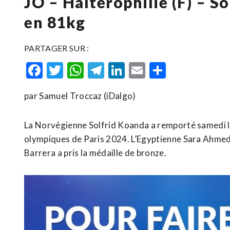
JO – Haltérophilie (F) – S
en 81kg
PARTAGER SUR :
Facebook
Twitter
WhatsApp
Telegram
LinkedIn
Email
Partager
par Samuel Troccaz (iDalgo)
La Norvégienne Solfrid Koanda a remporté samedi la
olympiques de Paris 2024. L’Egyptienne Sara Ahmed 
Barrera a pris la médaille de bronze.