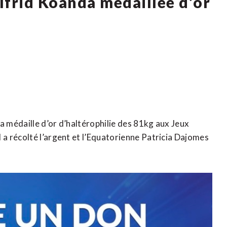
olfrid Koanda médaillée d’or
 médaille d’or d’haltérophilie des 81kg aux Jeux
a récolté l’argent et l’Equatorienne Patricia Dajomes