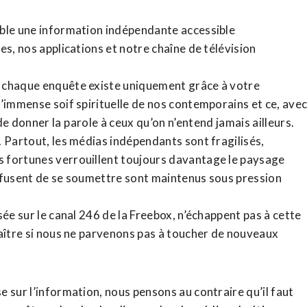
ible une information indépendante accessible
tes,
nos applications
et notre
chaîne de télévision
, chaque enquête existe uniquement grâce à votre
l’immense soif spirituelle de nos contemporains et ce, ave
de donner la parole à ceux qu’on n’entend jamais ailleurs.
. Partout, les médias indépendants sont fragilisés,
 fortunes verrouillent toujours davantage le paysage
refusent de se soumettre sont maintenus sous pression
sée sur le canal 246 de la Freebox, n’échappent pas à cette
raître si nous ne parvenons pas à toucher de nouveaux
 sur l’information, nous pensons au contraire qu’il faut