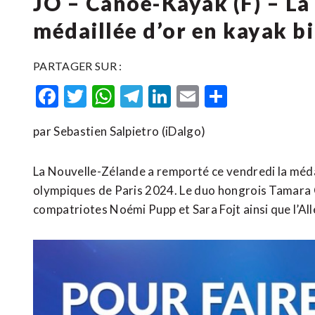
JO – Canoë-Kayak (F) – La
médaillée d’or en kayak b
PARTAGER SUR :
Facebook
Twitter
WhatsApp
Telegram
LinkedIn
Email
Partager
par Sebastien Salpietro (iDalgo)
La Nouvelle-Zélande a remporté ce vendredi la médai
olympiques de Paris 2024. Le duo hongrois Tamara C
compatriotes Noémi Pupp et Sara Fojt ainsi que l’All