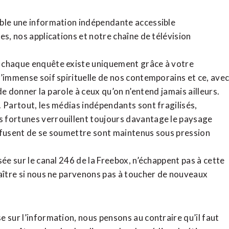
ible une information indépendante accessible
tes,
nos applications
et notre
chaîne de télévision
, chaque enquête existe uniquement grâce à votre
l’immense soif spirituelle de nos contemporains et ce, ave
de donner la parole à ceux qu’on n’entend jamais ailleurs.
. Partout, les médias indépendants sont fragilisés,
 fortunes verrouillent toujours davantage le paysage
refusent de se soumettre sont maintenus sous pression
sée sur le canal 246 de la Freebox, n’échappent pas à cette
raître si nous ne parvenons pas à toucher de nouveaux
 sur l’information, nous pensons au contraire qu’il faut