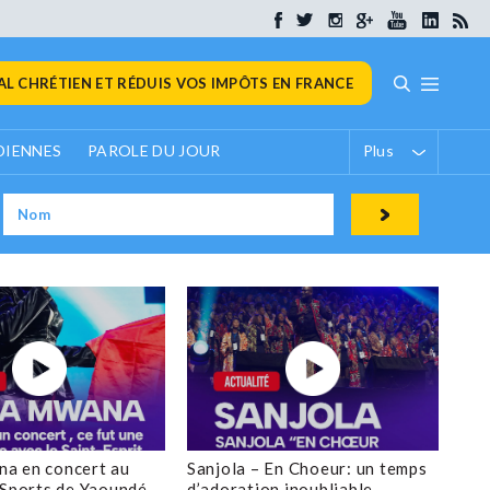
L CHRÉTIEN ET RÉDUIS VOS IMPÔTS EN FRANCE
DIENNES
PAROLE DU JOUR
Plus
a en concert au
Sanjola – En Choeur: un temps
 Sports de Yaoundé
d’adoration inoubliable