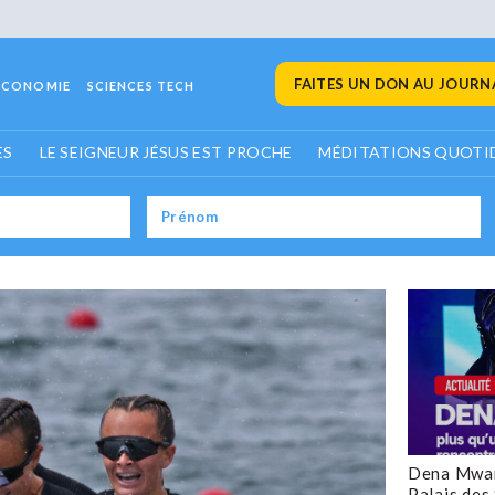
FAITES UN DON AU JOURNA
ECONOMIE
SCIENCES TECH
ES
LE SEIGNEUR JÉSUS EST PROCHE
MÉDITATIONS QUOTI
Dena Mwan
Palais des