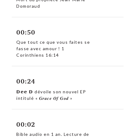
Domoraud
00:50
Que tout ce que vous faites se
fasse avec amour ! 1
Corinthiens 16:14
00:24
𝗗𝗲𝗲 𝗗 dévoile son nouvel EP
intitulé « 𝑮𝒓𝒂𝒄𝒆 𝑶𝒇 𝑮𝒐𝒅 »
00:02
Bible audio en 1 an. Lecture de