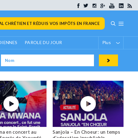
L CHRÉTIEN ET RÉDUIS VOS IMPÔTS EN FRANCE
DIENNES
PAROLE DU JOUR
Plus
a en concert au
Sanjola – En Choeur: un temps
 Sports de Yaoundé
d’adoration inoubliable