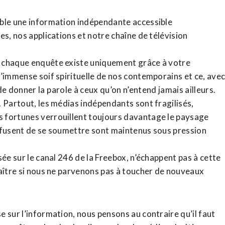
ible une information indépendante accessible
tes,
nos applications
et notre
chaîne de télévision
, chaque enquête existe uniquement grâce à votre
l’immense soif spirituelle de nos contemporains et ce, ave
de donner la parole à ceux qu’on n’entend jamais ailleurs.
. Partout, les médias indépendants sont fragilisés,
 fortunes verrouillent toujours davantage le paysage
refusent de se soumettre sont maintenus sous pression
sée sur le canal 246 de la Freebox, n’échappent pas à cette
raître si nous ne parvenons pas à toucher de nouveaux
 sur l’information, nous pensons au contraire qu’il faut