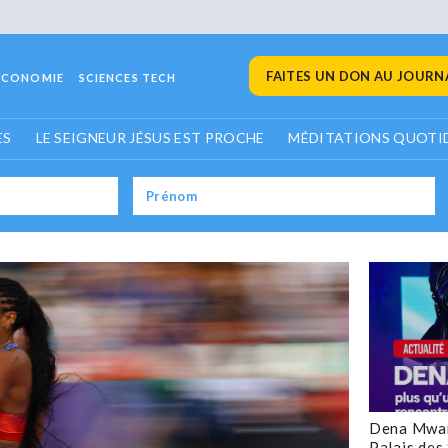
FAITES UN DON AU JOURNA
ECONOMIE
SCIENCES TECH
ES
LE SEIGNEUR JÉSUS EST PROCHE
MÉDITATIONS QUOTI
Dena Mwan
Palais des