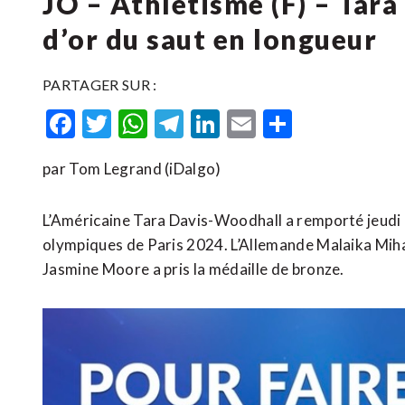
JO – Athlétisme (F) – Tar
d’or du saut en longueur
PARTAGER SUR :
Facebook
Twitter
WhatsApp
Telegram
LinkedIn
Email
Partager
par Tom Legrand (iDalgo)
L’Américaine Tara Davis-Woodhall a remporté jeudi l
olympiques de Paris 2024. L’Allemande Malaika Miha
Jasmine Moore a pris la médaille de bronze.