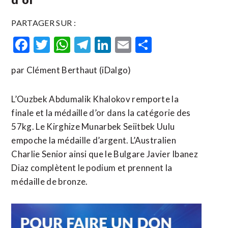
PARTAGER SUR :
Facebook
Twitter
WhatsApp
Telegram
LinkedIn
Email
Partager
par Clément Berthaut (iDalgo)
L’Ouzbek Abdumalik Khalokov remporte la
finale et la médaille d’or dans la catégorie des
57kg. Le Kirghize Munarbek Seiitbek Uulu
empoche la médaille d’argent. L’Australien
Charlie Senior ainsi que le Bulgare Javier Ibanez
Diaz complètent le podium et prennent la
médaille de bronze.