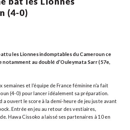
e bat les Lionnes
 (4-0)
 battu les Lionnes indomptables du Cameroun ce
âce notamment au doublé d’Ouleymata Sarr (57e,
 semaines et l’équipe de France féminine n’a fait
un (4-0) pour lancer idéalement sa préparation.
 a ouvert le score à la demi-heure de jeu juste avant
ock. Entrée en jeu au retour des vestiaires,
de. Hawa Cissoko a laissé ses partenaires à 10 en