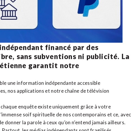
 indépendant financé par des
bre, sans subventions ni publicité. La
rétienne
garantit notre
ible une information indépendante accessible
tes,
nos applications
et notre
chaîne de télévision
, chaque enquête existe uniquement grâce à votre
l’immense soif spirituelle de nos contemporains et ce, ave
de donner la parole à ceux qu’on n’entend jamais ailleurs.
. Partout, les médias indépendants sont fragilisés,