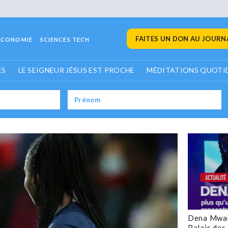
FAITES UN DON AU JOURNA
ECONOMIE
SCIENCES TECH
ES
LE SEIGNEUR JÉSUS EST PROCHE
MÉDITATIONS QUOTI
Dena Mwan
Palais des