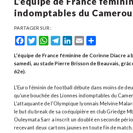
L’équipe de France féminin
indomptables du Cameroun
PARTAGER SUR :
Facebook
Twitter
WhatsApp
Telegram
LinkedIn
Email
Partager
L’équipe de France féminine de Corinne Diacre a
samedi, au stade Pierre Brisson de Beauvais, gr
62e).
L’Euro féminin de football débute dans moins de deux
qu’une bouchée des Lionnes indomptables du Camero
L’attaquante de l’Olympique lyonnais Melvine Malard
le but du break de sa coéquipière en club Griedge Mb
Ouleymata Sarr a inscrit un doublé en seconde pério
recevant deux cartons jaunes en toute fin de match.