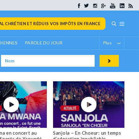
L CHRÉTIEN ET RÉDUIS VOS IMPÔTS EN FRANCE
DIENNES
PAROLE DU JOUR
Plus
a en concert au
Sanjola – En Choeur: un temps
 Sports de Yaoundé
d’adoration inoubliable