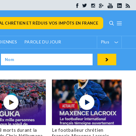
L CHRÉTIEN ET RÉDUIS VOS IMPÔTS EN FRANCE
DIENNES
PAROLE DU JOUR
Plus
8 morts durant la
Le footballeur chrétien
de Chris Ndikumana
français Maxence Lacroix