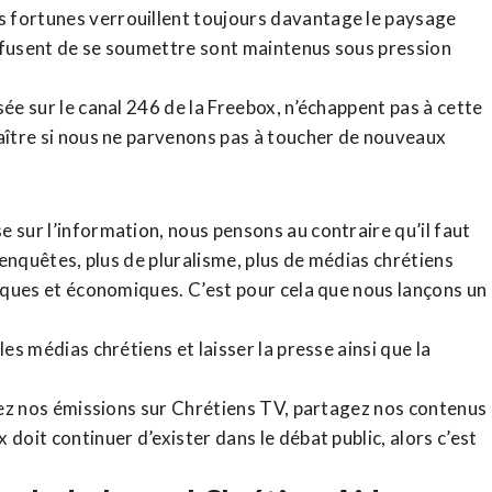
 fortunes verrouillent toujours davantage le paysage
refusent de se soumettre sont maintenus sous pression
sée sur le canal 246 de la Freebox, n’échappent pas à cette
raître si nous ne parvenons pas à toucher de nouveaux
 sur l’information, nous pensons au contraire qu’il faut
d’enquêtes, plus de pluralisme, plus de médias chrétiens
tiques et économiques. C’est pour cela que nous lançons un
es médias chrétiens et laisser la presse ainsi que la
rdez nos émissions sur Chrétiens TV, partagez nos contenus
doit continuer d’exister dans le débat public, alors c’est