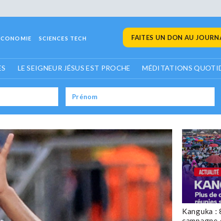
FAITES UN DON AU JOURNA
ECONOMIE
SCIENCES TECH
ES
LE SEIGNEUR JÉSUS EST PROCHE
MÉDITATIONS QUOTI
Kanguka : 
campagne 