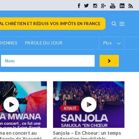
L CHRÉTIEN ET RÉDUIS VOS IMPÔTS EN FRANCE
DIENNES
PAROLE DU JOUR
Plus
a en concert au
Sanjola – En Choeur: un temps
 Sports de Yaoundé
d’adoration inoubliable