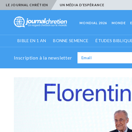
LE JOURNAL CHRÉTIEN
UN MÉDIA D’ESPÉRANCE
MONDIAL 2026
MONDE
BIBLE EN 1 AN
BONNE SEMENCE
ÉTUDES BIBLIQU
Inscription à la newsletter