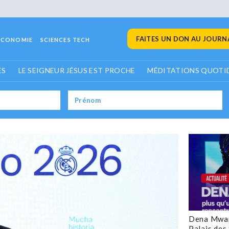
FAITES UN DON AU JOURNA
ECONOMIE
SCIENCES TECH
ES
LE SEIGNEUR JÉSUS EST PROCHE
MÉDITATIONS QUOTI
Dena Mwan
Palais des