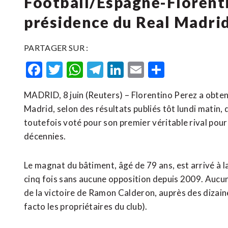
Football/Espagne-Florenti
présidence du Real Madri
PARTAGER SUR :
Facebook
Twitter
WhatsApp
Telegram
LinkedIn
Email
Partager
MADRID, 8 juin (Reuters) – Florentino Perez a obte
Madrid, selon des résultats publiés tôt lundi matin,
toutefois voté pour son premier véritable rival ​pour 
décennies.
Le magnat ⁠du bâtiment, âgé de 79 ans, est arrivé à l
cinq fois sans aucune opposition depuis 2009. Aucun
de la victoire ​de Ramon Calderon, auprès des dizaine
facto les propriétaires du club).