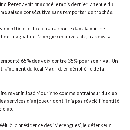
ino Perez avait annoncé le mois dernier la tenue du
ème saison ⁠consécutive sans remporter de trophée.
sion officielle du club a rapporté dans la nuit de
elme, magnat de l’énergie renouvelable, a admis sa
 remporté 65% des voix ⁠contre ‌35% pour son rival. Un
ntraînement du Real Madrid, en périphérie de ​la
aire revenir José Mourinho ​comme entraîneur du club
s services d’un joueur dont il n’a ‌pas révélé l’identité
e club.
réélu à la présidence des ‘Merengues’, le défenseur