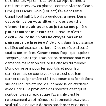
être monter. Après l’idéal avec ce type de média
c’est une interview en plateau comme Marcos Ceara
(PSG) et Oscar Ewolo (Lorient) l’avaient fait au
Canal Football Club il y a quelques années.
Dans
cette émission vous dites « si des sportifs
viennent me voir pour que je fasse une prière
pour relancer leur carrière, il risque d’etre
déçu ». Pourquoi? Vous ne croyez pas en la
puissance de la prière ?
Je crois dans la puissance
de Dieu qui exauce la prière! Dieu ne répond pas à
toutes nos prières. Comme nous l’explique l’apôtre
Jacques, on ne reçoit pas car on demande mal et on
demande mal car on désire les choses du monde!
Donc oui je prie pour les sportifs et pour leur
carrière mais ce que je veux dire c’est que leur
carrière est éphémère et il faut poser des fondations
sur des réalités éternelles : comme la vie éternelle
avec Christ! Le problème des sportifs c’est qu’ils
sont centrés sur eux et que l’Evangile c’est le
renoncement à soi même, c’est soumettre sa vie au
seul qui a le pouvoir de nous pardonner et de nous