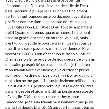
avec Dieu. Je crois dans la saine prospérité!
L’économie de Dieu est l’inverse de celle de Dieu,
plus j’accumule plus je serais riche et finalement
certains font banqueroute ou décèdent avant d’en
profiter comme dans la parabole de Jésus dans
l’Evangile selon Luc ! Avec Dieu, tout lui appartient
déjà! Quand on donne, quand on sème, finalement
dans sa grâce il permet qu’on reçoive aussi, mais
c’est lui qui décide le pourcentage ! Ce n’est pas ce
que disent ses « pasteurs escrocs : « donnez 10 vous
recevrez 1000 ». Non c’est selon le bon vouloir de
Dieu et selon la générosité de nos coeurs. Je crois en
une saine prospérité qui est celle où si je fais bien
mon travail avec excellence, si je cultive et prend
soin selon l’ordre divin, ce travail va porter du fruit
mais rien ne me garantit que je devienne millionnaire.
Le but est que si je prospère je puisse aider d’autres
dans le besoin et aider à la diffusion du message de
l’Evangile. D’ailleurs entre parenthèse, pour
l’anecdote, je fais un travail missionnaire donc je vis
par la foi depuis bientôt 15 ans, certains sont tentés