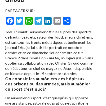
PARTAGER SUR :
Facebook
Twitter
WhatsApp
Telegram
LinkedIn
Email
Partager
Joel Thibault , aumônier officiel auprès des sportifs
de haut niveau et pasteur des footballeurs chrétiens,
est sur tous les fronts médiatiques actuellement. Le
journal
L’équipe
lui a tiré le portrait en octobre
dernier et en ce dimanche 1er décembre ce fut
France 2 dans l’émission
« ma foi, pourquoi pas »
. Sans
oublier sa collaboration avec Olivier Giroud comme
co-rédacteur en chef du magazine
Jésus !
disponible
en kiosque depuis le 19 septembre dernier.
On connait les aumôniers des hôpitaux,
des prisons ou des armées, mais aumônier
du sport c’est quoi?
Un aumônier du sport, c’est quelqu’un qui apporte
une assistance pastorale ou pratique et spirituelle