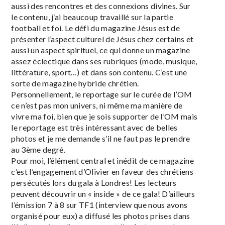
aussi des rencontres et des connexions divines. Sur
le contenu, j’ai beaucoup travaillé sur la partie
football et foi. Le défi du magazine Jésus est de
présenter l’aspect culturel de Jésus chez certains et
aussi un aspect spirituel, ce qui donne un magazine
assez éclectique dans ses rubriques (mode, musique,
littérature, sport…) et dans son contenu. C’est une
sorte de magazine hybride chrétien.
Personnellement, le reportage sur le curée de l’OM
ce n’est pas mon univers, ni même ma manière de
vivre ma foi, bien que je sois supporter de l’OM mais
le reportage est très intéressant avec de belles
photos et je me demande s’il ne faut pas le prendre
au 3ème degré.
Pour moi, l’élément central et inédit de ce magazine
c’est l’engagement d’Olivier en faveur des chrétiens
persécutés lors du gala à Londres! Les lecteurs
peuvent découvrir un « inside » de ce gala! D’ailleurs
l’émission 7 à 8 sur TF1 (interview que nous avons
organisé pour eux) a diffusé les photos prises dans