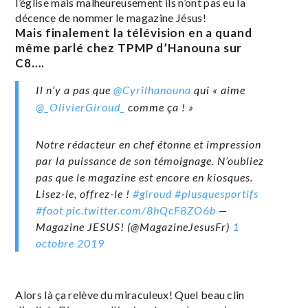
l’église mais malheureusement ils n’ont pas eu la
décence de nommer le magazine Jésus!
Mais finalement la télévision en a quand
même parlé chez TPMP d’Hanouna sur
C8….
Il n’y a pas que
@Cyrilhanouna
qui « aime
@_OlivierGiroud_
comme ça ! »
Notre rédacteur en chef étonne et impression
par la puissance de son témoignage. N’oubliez
pas que le magazine est encore en kiosques.
Lisez-le, offrez-le !
#giroud
#plusquesportifs
#foot
pic.twitter.com/8hQcF8ZO6b
—
Magazine JESUS! (@MagazineJesusFr)
1
octobre 2019
Alors là ça relève du miraculeux! Quel beau clin