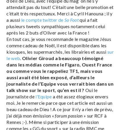
d’oeil de Dieu, avec l’équipe du mag’ on ne s’y
attendait pas du tout! C’était une belle promotion et
c’était très respectueux. Merci à Cyril Hanouna ; il y
a aussi
le compte twitter de
So Foot
qui a fait
plusieurs tweets sympathiques notamment celui
après les 2 buts d’Oliver avec la France !
En tout cas, je vous recommande le magazine Jésus
comme cadeau de Noël, il est disponible dans les
kiosques, les supermarchés, les librairies et aussi
sur
le web
.
Olivier Giroud a beaucoup témoigné
dans les médias comme le Figaro, Ouest France
ou comme vous le rappeliez TF1, mais vous
aussi avait été bien exposé, d’ailleurs le
journaliste de l’Equipe vous verrait bien dans un
talk show sur le sport, qu’en est il ?
Oui le
journaliste de
l’Equipe
a été assez élogieux envers
moi. Je le remercie parce que cet article est aussi un
beau cadeau de Dieu ! A ce jour il n’y a rien de prévu,
j’ai déjà mon émission «
forum passion
» sur RCF à
Rennes ;-). Même si participer à une émission
comme les « GG du sport » sur la radio RMC me