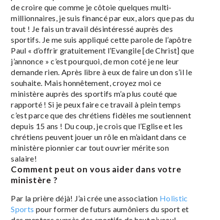
de croire que comme je côtoie quelques multi-
millionnaires, je suis financé par eux, alors que pas du
tout ! Je fais un travail désintéressé auprès des
sportifs. Je me suis appliqué cette parole de l’apôtre
Paul « d’offrir gratuitement l’Evangile [de Christ] que
j’annonce » c’est pourquoi, de mon coté je ne leur
demande rien. Après libre à eux de faire un don s’il le
souhaite. Mais honnêtement, croyez moi ce
ministère auprès des sportifs m’a plus couté que
rapporté ! Si je peux faire ce travail à plein temps
c’est parce que des chrétiens fidèles me soutiennent
depuis 15 ans ! Du coup, je crois que l’Eglise et les
chrétiens peuvent jouer un rôle en m’aidant dans ce
ministère pionnier car tout ouvrier mérite son
salaire!
Comment peut on vous aider dans votre
ministère ?
Par la prière déjà! J’ai crée une association
Holistic
Sports
pour former de futurs aumôniers du sport et
des mentors auprès des sportifs de haut niveau!