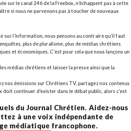
sée sur le canal 246 de la Freebox, n’échappent pas à cette
raître si nous ne parvenons pas à toucher de nouveaux
 sur l’information, nous pensons au contraire qu’il faut
d’enquêtes, plus de pluralisme, plus de médias chrétiens
tiques et économiques. C’est pour cela que nous lançons un
es médias chrétiens et laisser la presse ainsi que la
rdez nos émissions sur Chrétiens TV, partagez nos contenus
doit continuer d’exister dans le débat public, alors c’est
uels du Journal Chrétien. Aidez-nous
ettez à une voix indépendante de
age médiatique francophone.