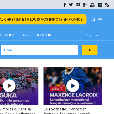
L CHRÉTIEN ET RÉDUIS VOS IMPÔTS EN FRANCE
DIENNES
PAROLE DU JOUR
Plus
8 morts durant la
Le footballeur chrétien
de Chris Ndikumana
français Maxence Lacroix