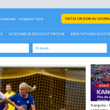
FAITES UN DON AU JOURNA
ECONOMIE
SCIENCES TECH
ES
LE SEIGNEUR JÉSUS EST PROCHE
MÉDITATIONS QUOTI
Kanguka : 
campagne 