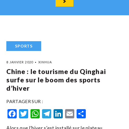
SPORTS
8 JANVIER 2020
XINHUA
Chine : le tourisme du Qinghai
surfe sur le boom des sports
d’hiver
PARTAGER SUR :
Facebook
Twitter
WhatsApp
Telegram
LinkedIn
Email
Partager
Alors que l’hiver s’est installé sur le plateau