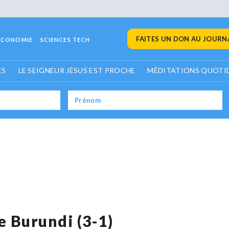
FAITES UN DON AU JOURNA
ECONOMIE
SCIENCES TECH
ES
LE SEIGNEUR JÉSUS EST PROCHE
MÉDITATIONS QUOTI
e Burundi (3-1)