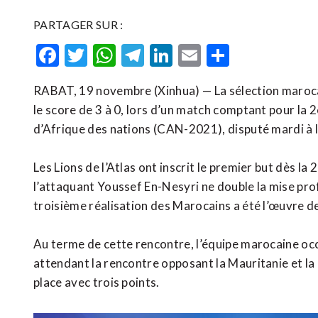
PARTAGER SUR :
Facebook
Twitter
WhatsApp
Telegram
LinkedIn
Email
Partager
RABAT, 19 novembre (Xinhua) — La sélection maroca
le score de 3 à 0, lors d’un match comptant pour la
d’Afrique des nations (CAN-2021), disputé mardi à 
Les Lions de l’Atlas ont inscrit le premier but dès 
l’attaquant Youssef En-Nesyri ne double la mise prof
troisième réalisation des Marocains a été l’œuvre d
Au terme de cette rencontre, l’équipe marocaine oc
attendant la rencontre opposant la Mauritanie et l
place avec trois points.