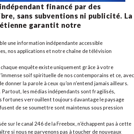
 indépendant financé par des
bre, sans subventions ni publicité. La
rétienne
garantit notre
ible une information indépendante accessible
tes,
nos applications
et notre
chaîne de télévision
, chaque enquête existe uniquement grâce à votre
l’immense soif spirituelle de nos contemporains et ce, ave
de donner la parole à ceux qu’on n’entend jamais ailleurs.
. Partout, les médias indépendants sont fragilisés,
 fortunes verrouillent toujours davantage le paysage
refusent de se soumettre sont maintenus sous pression
sée sur le canal 246 de la Freebox, n’échappent pas à cette
raître si nous ne parvenons pas à toucher de nouveaux