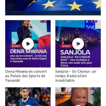
Dena Mwana en concert
Sanjola – En Choeur: un
au Palais des Sports de
temps d’adoration
Yaoundé
inoubliable