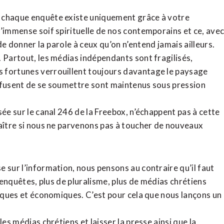
, chaque enquête existe uniquement grâce à votre
l’immense soif spirituelle de nos contemporains et ce, ave
de donner la parole à ceux qu’on n’entend jamais ailleurs.
. Partout, les médias indépendants sont fragilisés,
 fortunes verrouillent toujours davantage le paysage
refusent de se soumettre sont maintenus sous pression
sée sur le canal 246 de la Freebox, n’échappent pas à cette
raître si nous ne parvenons pas à toucher de nouveaux
 sur l’information, nous pensons au contraire qu’il faut
d’enquêtes, plus de pluralisme, plus de médias chrétiens
tiques et économiques. C’est pour cela que nous lançons un
es médias chrétiens et laisser la presse ainsi que la