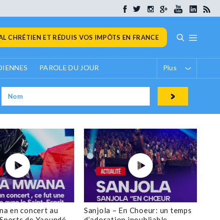
L CHRÉTIEN ET RÉDUIS VOS IMPÔTS EN FRANCE
DIENNES
PAROLE DU JOUR
Plus
a en concert au
Sanjola – En Choeur: un temps
 Sports de Yaoundé
d’adoration inoubliable