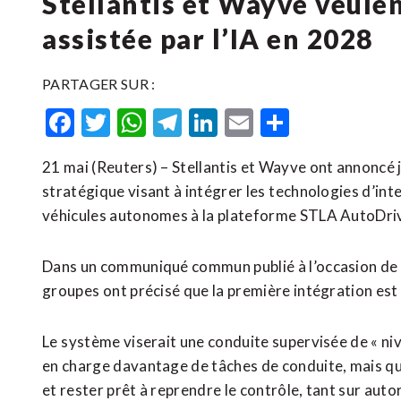
Stellantis et Wayve veulen
assistée par l’IA en 2028
PARTAGER SUR :
Facebook
Twitter
WhatsApp
Telegram
LinkedIn
Email
Partager
21 mai (Reuters) – Stellantis et Wayve ont annoncé j
stratégique ‌visant à intégrer ​les ⁠technologies d’inte
véhicules autonomes à la plateforme STLA ​AutoDriv
Dans un communiqué commun publié à l’occasion de la 
groupes ⁠ont précisé que la première intégration e
Le ⁠système viserait ‌une conduite supervisée de « nive
en charge ​davantage de tâches de conduite, mais ‌que
et rester prêt à reprendre le contrôle, tant sur autor