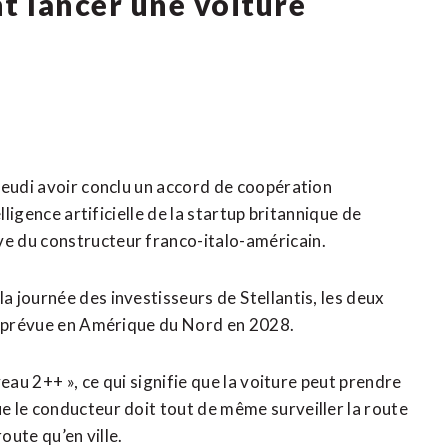
t lancer une voiture
eudi avoir conclu un accord de coopération ​
lligence artificielle de ‌la ‌startup britannique de
e du constructeur franco-italo-américain.
journée des investisseurs de ⁠Stellantis, les deux
st prévue en Amérique du Nord en 2028.
au 2++ », ⁠ce qui signifie ​que ​la voiture peut prendre
 ​le conducteur doit tout de même ​surveiller la route
oute qu’en ville.