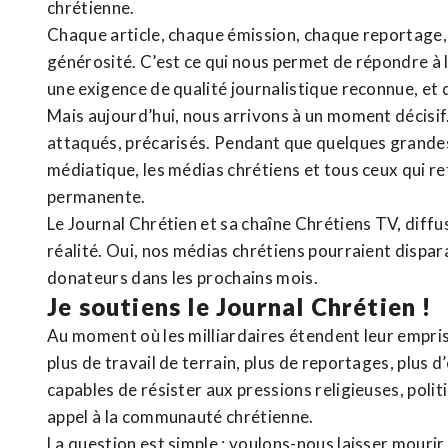
chrétienne
.
Chaque article, chaque émission, chaque reportage
générosité. C’est ce qui nous permet de répondre à 
une exigence de qualité journalistique reconnue,
et 
Mais aujourd’hui, nous arrivons à un moment décisif
attaqués, précarisés. Pendant que quelques grandes
médiatique, les médias chrétiens et tous ceux qui 
permanente.
Le Journal Chrétien et sa chaîne Chrétiens TV, diffu
réalité. Oui, nos médias chrétiens pourraient dispa
donateurs dans les prochains mois.
Je soutiens le Journal Chrétien !
Au moment où les milliardaires étendent leur emprise
plus de travail de terrain, plus de reportages, plus 
capables de résister aux pressions religieuses, poli
appel à la communauté chrétienne.
La question est simple : voulons-nous laisser mourir l