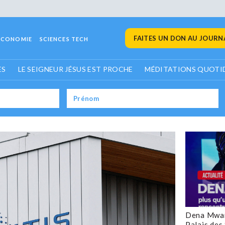
FAITES UN DON AU JOURNA
ECONOMIE
SCIENCES TECH
ES
LE SEIGNEUR JÉSUS EST PROCHE
MÉDITATIONS QUOTI
Dena Mwan
Palais des