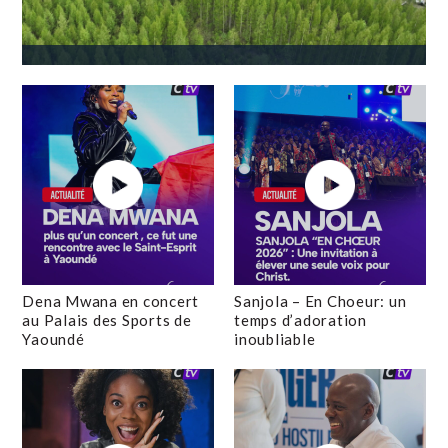
Dena Mwana en concert
Sanjola – En Choeur: un
au Palais des Sports de
temps d’adoration
Yaoundé
inoubliable