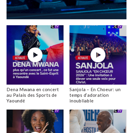
Dena Mwana en concert
Sanjola – En Choeur: un
au Palais des Sports de
temps d’adoration
Yaoundé
inoubliable