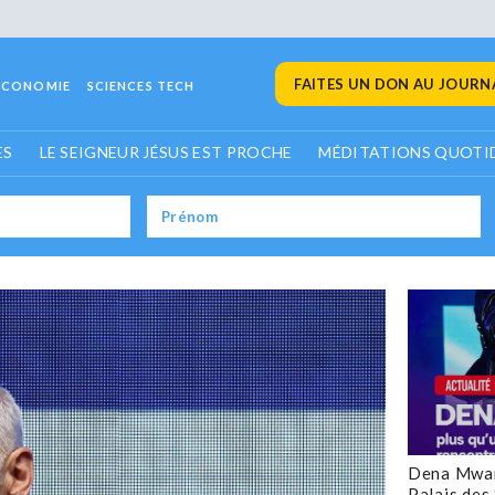
FAITES UN DON AU JOURNA
ECONOMIE
SCIENCES TECH
ES
LE SEIGNEUR JÉSUS EST PROCHE
MÉDITATIONS QUOTI
Dena Mwan
Palais des