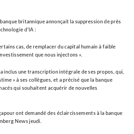
a banque britannique annonçait la suppression de près
echnologie d’IA :
 certains cas, de ​remplacer du capital ​humain à faible
d’investissement que nous injectons ».
‌inclus une transcription ​intégrale de ses propos, qui,
estime » à ses collègues, et a précisé que la banque
nacés qui souhaitent acquérir de nouvelles
gapour ont demandé des ⁠éclaircissements à la banque
omberg News jeudi.