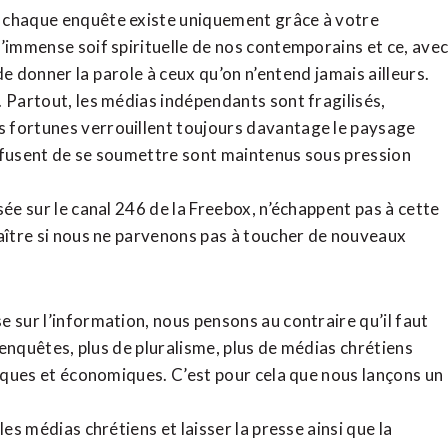
, chaque enquête existe uniquement grâce à votre
l’immense soif spirituelle de nos contemporains et ce, ave
de donner la parole à ceux qu’on n’entend jamais ailleurs.
. Partout, les médias indépendants sont fragilisés,
 fortunes verrouillent toujours davantage le paysage
refusent de se soumettre sont maintenus sous pression
sée sur le canal 246 de la Freebox, n’échappent pas à cette
raître si nous ne parvenons pas à toucher de nouveaux
 sur l’information, nous pensons au contraire qu’il faut
d’enquêtes, plus de pluralisme, plus de médias chrétiens
tiques et économiques. C’est pour cela que nous lançons un
es médias chrétiens et laisser la presse ainsi que la