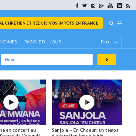
L CHRÉTIEN ET RÉDUIS VOS IMPÔTS EN FRANCE
DIENNES
PAROLE DU JOUR
Plus
a en concert au
Sanjola – En Choeur: un temps
 Sports de Yaoundé
d’adoration inoubliable