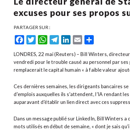
Le directeur général de S
excuses pour ses propos su
PARTAGER SUR :
Facebook
Twitter
WhatsApp
Telegram
LinkedIn
Email
Partager
LONDRES, 22 mai (Reuters) – Bill Winters, directeu
vendredi pour le trouble causé au personnel par ses p
remplacerait le capital humain « à faible valeur ​ajoutée
Ces ⁠dernières semaines, les dirigeants bancaires se
d’emplois auxquelles ils s’attendent, l’IA rendant les
auparavant d’établir ​un lien direct avec ces suppres
Dans un message publié sur LinkedIn, Bill Winters a 
mots utilisés en début ⁠de semaine, « dont je sais qu’i