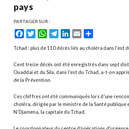
pays
PARTAGER SUR :
Facebook
Twitter
WhatsApp
Telegram
LinkedIn
Email
Partager
Tchad : plus de 110 décès liés au choléra dans l’est 
Cent treize décès ont été enregistrés dans sept distr
Ouaddaï et du Sila, dans l’est du Tchad, a-t-on appri
de la Prévention.
Ces chiffres ont été communiqués lors d’une rencont
choléra, dirigée par le ministre de la Santé publiqu
N’Djamena, la capitale du Tchad.
Le coordonnateur du centre d’opérations d’urgence e