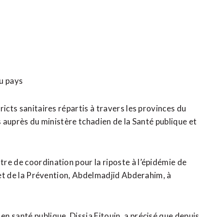
du pays
icts sanitaires répartis à travers les provinces du
s auprès du ministère tchadien de la Santé publique et
re de coordination pour la riposte à l’épidémie de
e et de la Prévention, Abdelmadjid Abderahim, à
n santé publique, Dissia Fitouin, a précisé que depuis