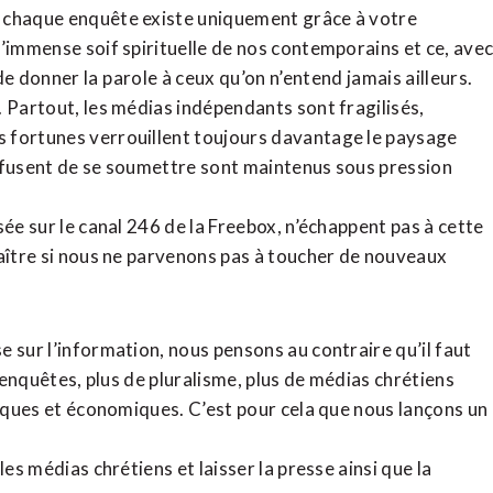
, chaque enquête existe uniquement grâce à votre
l’immense soif spirituelle de nos contemporains et ce, ave
de donner la parole à ceux qu’on n’entend jamais ailleurs.
. Partout, les médias indépendants sont fragilisés,
 fortunes verrouillent toujours davantage le paysage
refusent de se soumettre sont maintenus sous pression
sée sur le canal 246 de la Freebox, n’échappent pas à cette
raître si nous ne parvenons pas à toucher de nouveaux
 sur l’information, nous pensons au contraire qu’il faut
d’enquêtes, plus de pluralisme, plus de médias chrétiens
tiques et économiques. C’est pour cela que nous lançons un
es médias chrétiens et laisser la presse ainsi que la