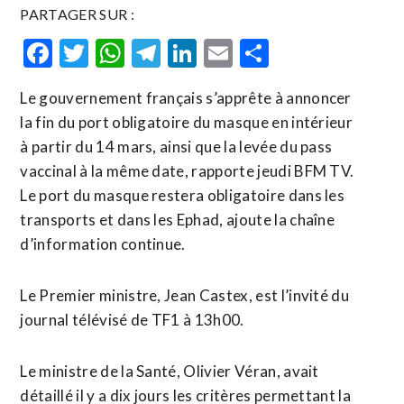
PARTAGER SUR :
Facebook
Twitter
WhatsApp
Telegram
LinkedIn
Email
Partager
Le gouvernement français s’apprête à annoncer
la fin du port obligatoire du masque en intérieur
à partir du 14 mars, ainsi que la levée du pass
vaccinal à la même date, rapporte jeudi BFM TV.
Le port du masque restera obligatoire dans les
transports et dans les Ephad, ajoute la chaîne
d’information continue.
Le Premier ministre, Jean Castex, est l’invité du
journal télévisé de TF1 à 13h00.
Le ministre de la Santé, Olivier Véran, avait
détaillé il y a dix jours les critères permettant la